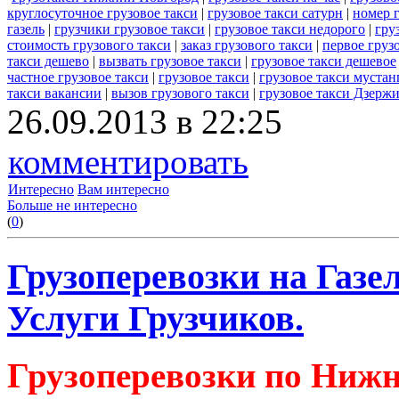
круглосуточное грузовое такси
|
грузовое такси сатурн
|
номер г
газель
|
грузчики грузовое такси
|
грузовое такси недорого
|
гру
стоимость грузового такси
|
заказ грузового такси
|
первое груз
такси дешево
|
вызвать грузовое такси
|
грузовое такси дешевое
частное грузовое такси
|
грузовое такси
|
грузовое такси мустан
такси вакансии
|
вызов грузового такси
|
грузовое такси Дзерж
26.09.2013 в 22:25
комментировать
Интересно
Вам интересно
Больше не интересно
(
0
)
Грузоперевозки на Газе
Услуги Грузчиков.
Грузоперевозки по Ниж