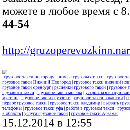
можете в любое время с 8
44-54
http://gruzoperevozkinn.na
грузовое такси по городу
|
номера грузовых такси
|
грузовое т
грузовое такси Нижний Новгород
|
грузовое такси нижний нов
грузовое такси оренбург
|
расценки грузового такси
|
грузовое 
грузового такси
|
грузовое такси москва
|
устроиться в грузовое
мустанг
|
грузовое такси грузчики
|
грузовое такси вакансии
|
г
первое грузовое такси
|
грузовое такси владимир
|
вызвать груз
телефоны
|
грузовое такси уфа
|
работа в грузовом такси
|
грузо
в область
|
услуга грузовое такси
|
грузовое такси Арзамас
15.12.2014 в 12:55