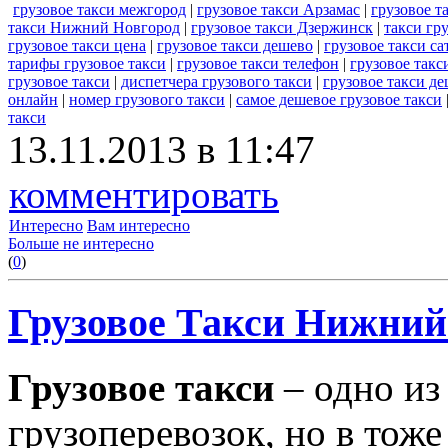
грузовое такси межгород
|
грузовое такси Арзамас
|
грузовое т
такси Нижний Новгород
|
грузовое такси Дзержинск
|
такси гр
грузовое такси цена
|
грузовое такси дешево
|
грузовое такси са
тарифы грузовое такси
|
грузовое такси телефон
|
грузовое такс
грузовое такси
|
диспетчера грузового такси
|
грузовое такси д
онлайн
|
номер грузового такси
|
самое дешевое грузовое такси
такси
13.11.2013 в 11:47
комментировать
Интересно
Вам интересно
Больше не интересно
(
0
)
Грузовое Такси Нижний 
Грузовое такси
– одно из
грузоперевозок, но в тоже