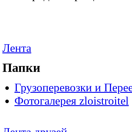
Лента
Папки
Грузоперевозки и Пере
Фотогалерея zloistroitel
Лента друзей