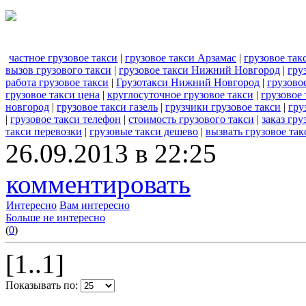
частное грузовое такси
|
грузовое такси Арзамас
|
грузовое так
вызов грузового такси
|
грузовое такси Нижний Новгород
|
гру
работа грузовое такси
|
Грузотакси Нижний Новгород
|
грузовое
грузовое такси цена
|
круглосуточное грузовое такси
|
грузовое 
новгород
|
грузовое такси газель
|
грузчики грузовое такси
|
гру
|
грузовое такси телефон
|
стоимость грузового такси
|
заказ гру
такси перевозки
|
грузовые такси дешево
|
вызвать грузовое так
26.09.2013 в 22:25
комментировать
Интересно
Вам интересно
Больше не интересно
(
0
)
[1..1]
Показывать по: