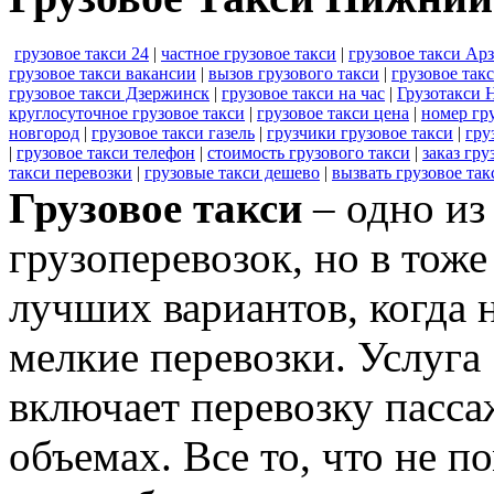
грузовое такси 24
|
частное грузовое такси
|
грузовое такси Ар
грузовое такси вакансии
|
вызов грузового такси
|
грузовое та
грузовое такси Дзержинск
|
грузовое такси на час
|
Грузотакси
круглосуточное грузовое такси
|
грузовое такси цена
|
номер гр
новгород
|
грузовое такси газель
|
грузчики грузовое такси
|
гру
|
грузовое такси телефон
|
стоимость грузового такси
|
заказ гру
такси перевозки
|
грузовые такси дешево
|
вызвать грузовое так
Грузовое такси
– одно из
грузоперевозок, но в тоже
лучших вариантов, когда
мелкие перевозки. Услуга 
включает перевозку пасса
объемах. Все то, что не п