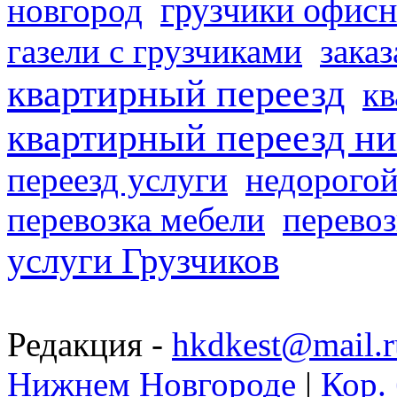
грузчики офисн
новгород
газели с грузчиками
заказ
квартирный переезд
кв
квартирный переезд н
переезд услуги
недорогой
перевозка мебели
перевоз
услуги Грузчиков
Редакция -
hkdkest@mail.r
Нижнем Новгороде
|
Кор. 