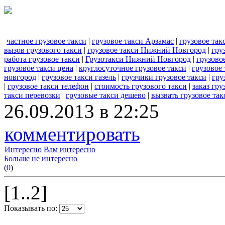
частное грузовое такси
|
грузовое такси Арзамас
|
грузовое так
вызов грузового такси
|
грузовое такси Нижний Новгород
|
гру
работа грузовое такси
|
Грузотакси Нижний Новгород
|
грузовое
грузовое такси цена
|
круглосуточное грузовое такси
|
грузовое 
новгород
|
грузовое такси газель
|
грузчики грузовое такси
|
гру
|
грузовое такси телефон
|
стоимость грузового такси
|
заказ гру
такси перевозки
|
грузовые такси дешево
|
вызвать грузовое так
26.09.2013 в 22:25
комментировать
Интересно
Вам интересно
Больше не интересно
(
0
)
[1..2]
Показывать по: