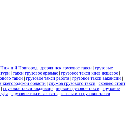
и Нижний Новгород
|
дзержинск грузовое такси
|
грузовые
атурн
|
такси грузовое арзамас
|
грузовое такси киев дешевое
|
ового такси
|
грузовое такси работа
|
грузовое такси вакансии
|
 нижегородской области
|
служба грузового такси
|
сколько стоит
|
грузовое такси владимир
|
первое грузовое такси
|
грузовое
 уфа
|
грузовое такси заказать
|
газелькин грузовое такси
|