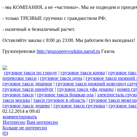
- мы КОМПАНИЯ, а не «частники». Мы не подведем и приедем
- только ТРЕЗВЫЕ грузчики с гражданством РФ;
- наличный и безналичный расчет.
Оставляйте заказы с 8:00 до 23:00. Мы работаем без выходных!
Грузоперевозки
http://gruzoperevozkinn.narod.ru
Газель
грузовое такси по городу
|
грузовое такси киева
|
грузовое так
перевозки такси
|
грузовое такси цена
|
грузовое такси нижний
грузовое такси дешевое
|
грузовое такси нижний новгород сату
грузовое такси оренбург
|
грузовое такси уфа дешево
|
номер гр
грузовое такси
|
грузовое такси йошкар ола
|
электросталь грузо
такси москва
|
такси грузовое в область
|
грузовое такси межгор
грузовое такси дешево
|
грузовое такси грузчики
|
грузовое такс
02.12.2014 в 09:41
комментировать
Интересно
Вам интересно
Больше не интересно
(
0
)