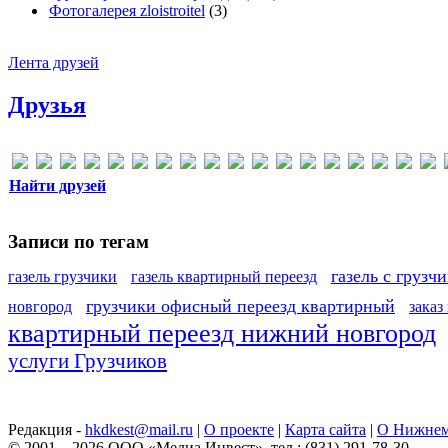
Фотогалерея zloistroitel
(3)
Лента друзей
Друзья
Найти друзей
Записи по тегам
газель с грузч
газель грузчики
газель квартирный переезд
грузчики офисный переезд квартирный
новгород
заказ
квартирный переезд нижний новгород
услуги Грузчиков
Редакция -
hkdkest@mail.ru
|
О проекте
|
Карта сайта
|
О Нижнем
© 2001—2026 ООО «Медиа Инвест», тел.: (831) 291-78-30