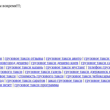
 вовремя!!!;
си
|
грузовое такси отзывы
|
грузовое такси авито
|
грузовое такс
 новгород дешево
|
грузовое такси дешево киев
|
грузовое такси с
рн
|
грузовое такси казань
|
грузовое такси мустанг
|
телефон груз
узового такси
|
грузовое такси газель
|
грузовое такси дзержинск
вое такси
|
стоимость грузового такси
|
грузовое такси чебоксары
од
|
грузовое такси саратов
|
заказ грузовое такси
|
грузовое такси
и везет
|
грузовое такси программа