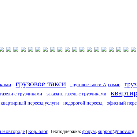
грузовое такси
груз
иками
грузовое такси Арзамас
кварти
 газели с грузчиками
заказать газель с грузчиками
квартирный переезд услуги
недорогой переезд
офисный пере
 Новгороде
|
Кор. блог
, Техподдержка:
форум
,
support@nnov.org