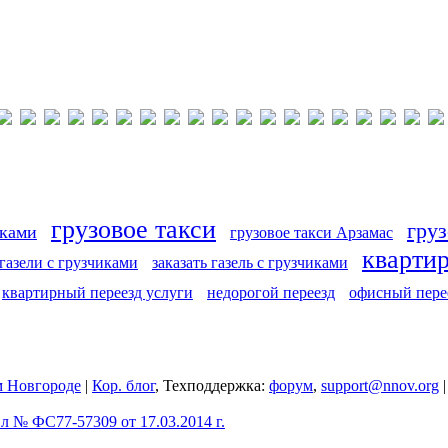
грузовое такси
груз
иками
грузовое такси Арзамас
кварти
 газели с грузчиками
заказать газель с грузчиками
квартирный переезд услуги
недорогой переезд
офисный пере
 Новгороде
|
Кор. блог
, Техподдержка:
форум
,
support@nnov.org
 № ФС77-57309 от 17.03.2014 г.