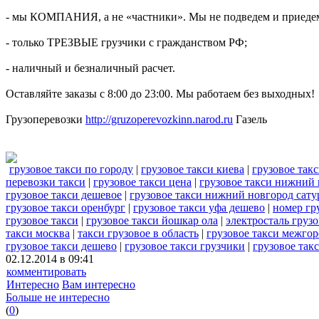
- мы КОМПАНИЯ, а не «частники». Мы не подведем и приедем
- только ТРЕЗВЫЕ грузчики с гражданством РФ;
- наличный и безналичный расчет.
Оставляйте заказы с 8:00 до 23:00. Мы работаем без выходных!
Грузоперевозки
http://gruzoperevozkinn.narod.ru
Газель
грузовое такси по городу
|
грузовое такси киева
|
грузовое так
перевозки такси
|
грузовое такси цена
|
грузовое такси нижний
грузовое такси дешевое
|
грузовое такси нижний новгород сату
грузовое такси оренбург
|
грузовое такси уфа дешево
|
номер гр
грузовое такси
|
грузовое такси йошкар ола
|
электросталь грузо
такси москва
|
такси грузовое в область
|
грузовое такси межгор
грузовое такси дешево
|
грузовое такси грузчики
|
грузовое такс
02.12.2014 в 09:41
комментировать
Интересно
Вам интересно
Больше не интересно
(
0
)