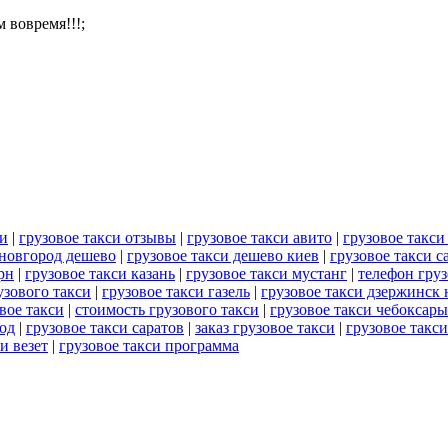
 вовремя!!!;
си
|
грузовое такси отзывы
|
грузовое такси авито
|
грузовое такс
 новгород дешево
|
грузовое такси дешево киев
|
грузовое такси с
рн
|
грузовое такси казань
|
грузовое такси мустанг
|
телефон груз
узового такси
|
грузовое такси газель
|
грузовое такси дзержинск
вое такси
|
стоимость грузового такси
|
грузовое такси чебоксары
од
|
грузовое такси саратов
|
заказ грузовое такси
|
грузовое такси
и везет
|
грузовое такси программа