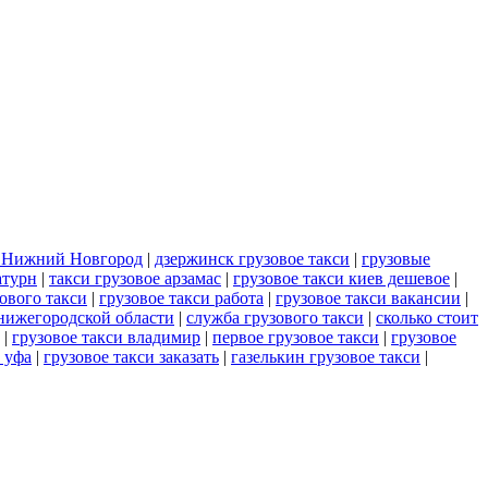
и Нижний Новгород
|
дзержинск грузовое такси
|
грузовые
атурн
|
такси грузовое арзамас
|
грузовое такси киев дешевое
|
ового такси
|
грузовое такси работа
|
грузовое такси вакансии
|
 нижегородской области
|
служба грузового такси
|
сколько стоит
|
грузовое такси владимир
|
первое грузовое такси
|
грузовое
 уфа
|
грузовое такси заказать
|
газелькин грузовое такси
|