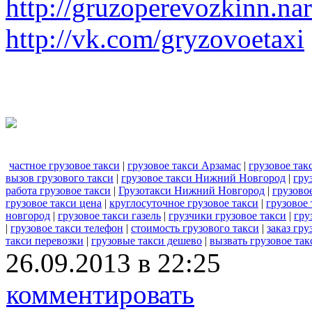
http://gruzoperevozkinn.na
http://vk.com/gryzovoetaxi
частное грузовое такси
|
грузовое такси Арзамас
|
грузовое так
вызов грузового такси
|
грузовое такси Нижний Новгород
|
гру
работа грузовое такси
|
Грузотакси Нижний Новгород
|
грузовое
грузовое такси цена
|
круглосуточное грузовое такси
|
грузовое 
новгород
|
грузовое такси газель
|
грузчики грузовое такси
|
гру
|
грузовое такси телефон
|
стоимость грузового такси
|
заказ гру
такси перевозки
|
грузовые такси дешево
|
вызвать грузовое так
26.09.2013 в 22:25
комментировать