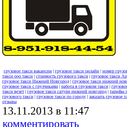
грузовое такси вакансии
|
грузовое такси онлайн
|
номер грузо
такси ооо такси
|
стоимость грузового такси
|
грузовое такси Ар
грузовое такси Нижний Новгород
|
грузовое такси нижний нов
грузовое такси с грузчиками
|
работа в грузовом такси
|
грузово
такси везет
|
грузовое такси сатурн нижний новгород
|
тарифы г
грузового такси
|
грузовое такси по городу
|
заказать грузовое т
отзывы
13.11.2013 в 11:47
комментировать