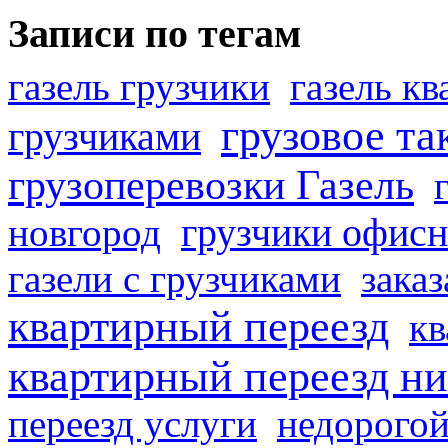
Записи по тегам
газель грузчики
газель к
грузовое та
грузчиками
грузоперевозки Газель
грузчики офисн
новгород
газели с грузчиками
заказ
квартирный переезд
кв
квартирный переезд н
переезд услуги
недорогой