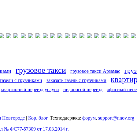
грузовое такси
груз
иками
грузовое такси Арзамас
кварти
 газели с грузчиками
заказать газель с грузчиками
квартирный переезд услуги
недорогой переезд
офисный пере
 Новгороде
|
Кор. блог
, Техподдержка:
форум
,
support@nnov.org
 № ФС77-57309 от 17.03.2014 г.