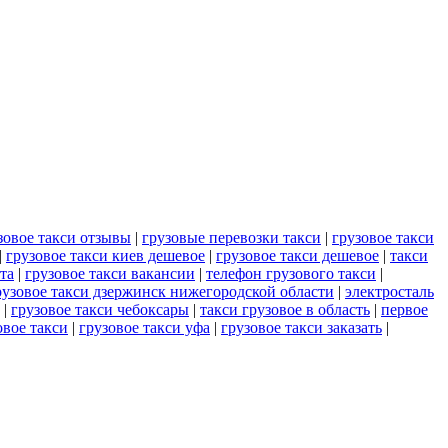
зовое такси отзывы
|
грузовые перевозки такси
|
грузовое такси
|
грузовое такси киев дешевое
|
грузовое такси дешевое
|
такси
та
|
грузовое такси вакансии
|
телефон грузового такси
|
рузовое такси дзержинск нижегородской области
|
электросталь
|
грузовое такси чебоксары
|
такси грузовое в область
|
первое
овое такси
|
грузовое такси уфа
|
грузовое такси заказать
|