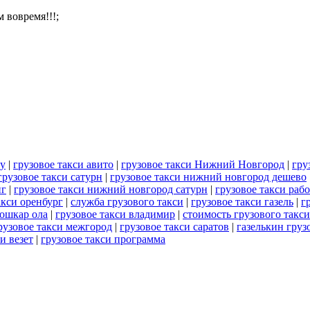
 вовремя!!!;
ду
|
грузовое такси авито
|
грузовое такси Нижний Новгород
|
гру
грузовое такси сатурн
|
грузовое такси нижний новгород дешево
нг
|
грузовое такси нижний новгород сатурн
|
грузовое такси рабо
акси оренбург
|
служба грузового такси
|
грузовое такси газель
|
г
йошкар ола
|
грузовое такси владимир
|
стоимость грузового такси
рузовое такси межгород
|
грузовое такси саратов
|
газелькин груз
и везет
|
грузовое такси программа