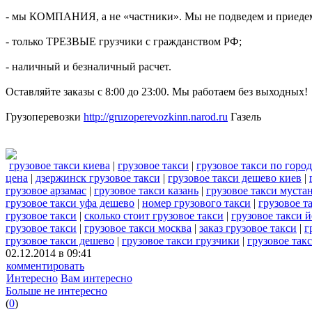
- мы КОМПАНИЯ, а не «частники». Мы не подведем и приедем
- только ТРЕЗВЫЕ грузчики с гражданством РФ;
- наличный и безналичный расчет.
Оставляйте заказы с 8:00 до 23:00. Мы работаем без выходных!
Грузоперевозки
http://gruzoperevozkinn.narod.ru
Газель
грузовое такси киева
|
грузовое такси
|
грузовое такси по горо
цена
|
дзержинск грузовое такси
|
грузовое такси дешево киев
|
грузовое арзамас
|
грузовое такси казань
|
грузовое такси муста
грузовое такси уфа дешево
|
номер грузового такси
|
грузовое т
грузовое такси
|
сколько стоит грузовое такси
|
грузовое такси 
грузовое такси
|
грузовое такси москва
|
заказ грузовое такси
|
г
грузовое такси дешево
|
грузовое такси грузчики
|
грузовое такс
02.12.2014 в 09:41
комментировать
Интересно
Вам интересно
Больше не интересно
(
0
)