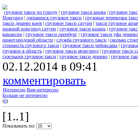
грузовое такси по городу
|
грузовое такси киева
|
грузовое так
Новгород
|
дзержинск грузовое такси
|
грузовые перевозки такс
такси дешево киев
|
грузовое такси сатурн
|
такси грузовое арза
нижний новгород сатурн
|
грузовое такси казань
|
грузовое так
вакансии
|
грузовое такси оренбург
|
грузовое такси уфа дешево
нижегородской области
|
служба грузового такси
|
сколько стои
стоимость грузового такси
|
грузовое такси чебоксары
|
грузово
грузовое в область
|
грузовое такси межгород
|
грузовое такси с
газелькин грузовое такси
|
грузовое такси дешево
|
грузовое та
02.12.2014 в 09:41
комментировать
Интересно
Вам интересно
Больше не интересно
(
0
)
[1..1]
Показывать по: