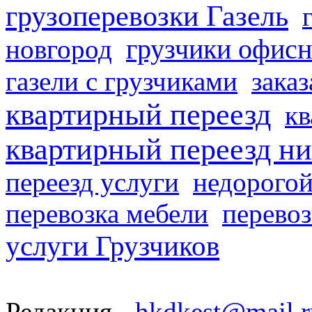
грузоперевозки Газель
грузчики офисн
новгород
газели с грузчиками
заказ
квартирный переезд
кв
квартирный переезд н
переезд услуги
недорогой
перевозка мебели
перевоз
услуги Грузчиков
Редакция -
hkdkest@mail.r