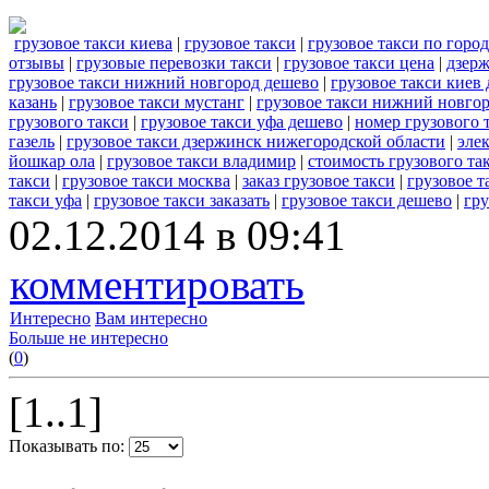
грузовое такси киева
|
грузовое такси
|
грузовое такси по горо
отзывы
|
грузовые перевозки такси
|
грузовое такси цена
|
дзерж
грузовое такси нижний новгород дешево
|
грузовое такси киев
казань
|
грузовое такси мустанг
|
грузовое такси нижний новгор
грузового такси
|
грузовое такси уфа дешево
|
номер грузового 
газель
|
грузовое такси дзержинск нижегородской области
|
элек
йошкар ола
|
грузовое такси владимир
|
стоимость грузового та
такси
|
грузовое такси москва
|
заказ грузовое такси
|
грузовое 
такси уфа
|
грузовое такси заказать
|
грузовое такси дешево
|
гру
02.12.2014 в 09:41
комментировать
Интересно
Вам интересно
Больше не интересно
(
0
)
[1..1]
Показывать по: