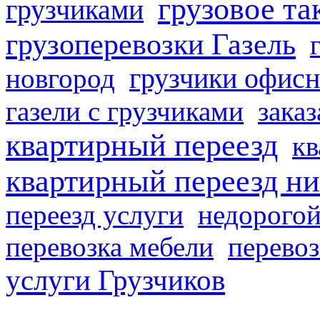
грузовое та
грузчиками
грузоперевозки Газель
грузчики офисн
новгород
газели с грузчиками
заказ
квартирный переезд
кв
квартирный переезд н
переезд услуги
недорогой
перевозка мебели
перевоз
услуги Грузчиков