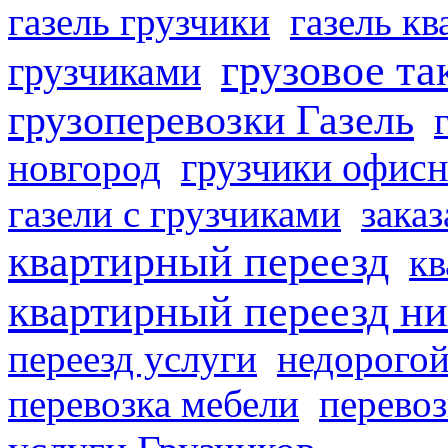
газель грузчики
газель к
грузовое та
грузчиками
грузоперевозки Газель
грузчики офисн
новгород
газели с грузчиками
заказ
квартирный переезд
кв
квартирный переезд н
переезд услуги
недорогой
перевозка мебели
перевоз