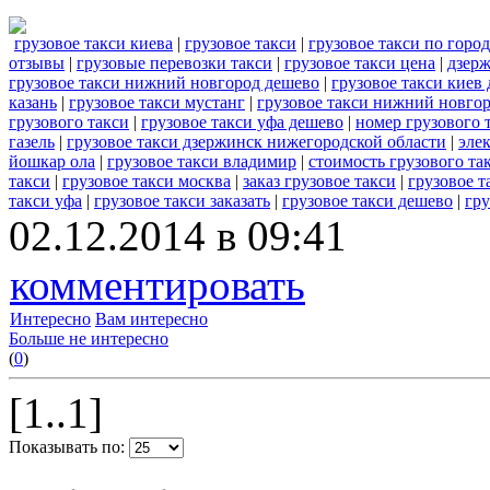
грузовое такси киева
|
грузовое такси
|
грузовое такси по горо
отзывы
|
грузовые перевозки такси
|
грузовое такси цена
|
дзерж
грузовое такси нижний новгород дешево
|
грузовое такси киев
казань
|
грузовое такси мустанг
|
грузовое такси нижний новгор
грузового такси
|
грузовое такси уфа дешево
|
номер грузового 
газель
|
грузовое такси дзержинск нижегородской области
|
элек
йошкар ола
|
грузовое такси владимир
|
стоимость грузового та
такси
|
грузовое такси москва
|
заказ грузовое такси
|
грузовое 
такси уфа
|
грузовое такси заказать
|
грузовое такси дешево
|
гру
02.12.2014 в 09:41
комментировать
Интересно
Вам интересно
Больше не интересно
(
0
)
[1..1]
Показывать по: