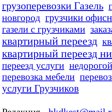
грузоперевозки Газель
грузчики офисн
новгород
газели с грузчиками
заказ
квартирный переезд
кв
квартирный переезд н
переезд услуги
недорогой
перевозка мебели
перевоз
услуги Грузчиков
Редакция -
hkdkest@mail.r