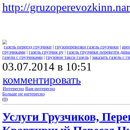
http://gruzoperevozkinn.na
газель переезд грузчики
|
грузоперевозки газель грузчики
|
аре
грузчиками
|
газель грузчик ру
|
газель грузчики перевезти див
газели с грузчиками
|
грузовое такси газель
|
заказать газель с 
03.07.2014 в 10:51
комментировать
Интересно
Вам интересно
Больше не интересно
(
0
)
Услуги Грузчиков, Пере