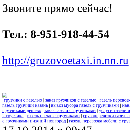
Звоните прямо сейчас!
Тел.: 8-951-918-44-54
http://gruzovoetaxi.in.nn.ru
грузчики с газелью
|
заказ грузчиков с газелью
|
газель перевоз
газель грузчики казань
|
вывоз мусора газель с грузчиками
|
нан
грузчиками дешево
|
заказ газели с грузчиками
|
услуги газели 
2 грузчика
|
газель на час с грузчиками
|
грузоперевозки газель 
с грузчиками нижний новгород
|
газель перевозка мебели с гр