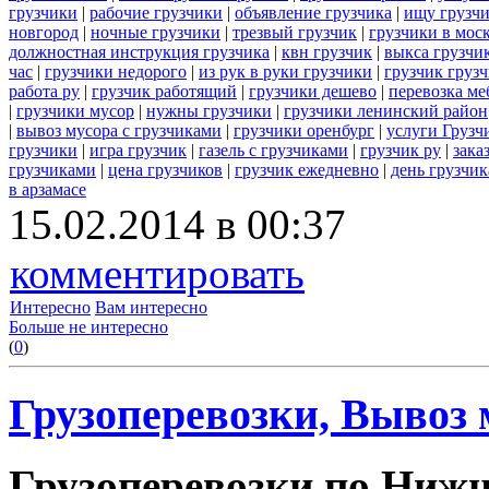
грузчики
|
рабочие грузчики
|
объявление грузчика
|
ищу грузч
новгород
|
ночные грузчики
|
трезвый грузчик
|
грузчики в мос
должностная инструкция грузчика
|
квн грузчик
|
выкса грузчи
час
|
грузчики недорого
|
из рук в руки грузчики
|
грузчик груз
работа ру
|
грузчик работящий
|
грузчики дешево
|
перевозка ме
|
грузчики мусор
|
нужны грузчики
|
грузчики ленинский район
|
вывоз мусора с грузчиками
|
грузчики оренбург
|
услуги Грузч
грузчики
|
игра грузчик
|
газель с грузчиками
|
грузчик ру
|
зака
грузчиками
|
цена грузчиков
|
грузчик ежедневно
|
день грузчик
в арзамасе
15.02.2014 в 00:37
комментировать
Интересно
Вам интересно
Больше не интересно
(
0
)
Грузоперевозки, Вывоз 
Грузоперевозки по Нижн