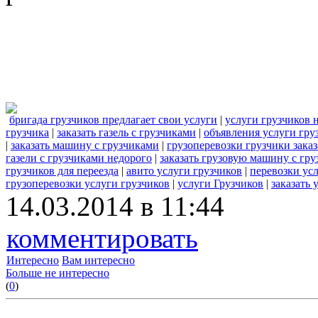
бригада грузчиков предлагает свои услуги
|
услуги грузчиков
грузчика
|
заказать газель с грузчиками
|
объявления услуги гру
|
заказать машину с грузчиками
|
грузоперевозки грузчики заказ
газели с грузчиками недорого
|
заказать грузовую машину с гр
грузчиков для переезда
|
авито услуги грузчиков
|
перевозки ус
грузоперевозки услуги грузчиков
|
услуги Грузчиков
|
заказать 
14.03.2014 в 11:44
комментировать
Интересно
Вам интересно
Больше не интересно
(
0
)