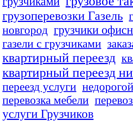
грузовое та
грузчиками
грузоперевозки Газель
грузчики офисн
новгород
газели с грузчиками
заказ
квартирный переезд
кв
квартирный переезд н
переезд услуги
недорогой
перевозка мебели
перевоз
услуги Грузчиков