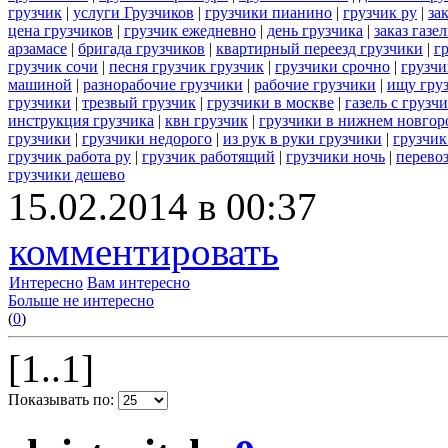
грузчик
|
услуги Грузчиков
|
грузчики пианино
|
грузчик ру
|
за
цена грузчиков
|
грузчик ежедневно
|
день грузчика
|
заказ газе
арзамасе
|
бригада грузчиков
|
квартирный переезд грузчики
|
г
грузчик сочи
|
песня грузчик грузчик
|
грузчики срочно
|
грузчи
машиной
|
разнорабочие грузчики
|
рабочие грузчики
|
ищу гру
грузчики
|
трезвый грузчик
|
грузчики в москве
|
газель с груз
инструкция грузчика
|
квн грузчик
|
грузчики в нижнем новгор
грузчики
|
грузчики недорого
|
из рук в руки грузчики
|
грузчик
грузчик работа ру
|
грузчик работящий
|
грузчики ночь
|
перево
грузчики дешево
15.02.2014 в 00:37
комментировать
Интересно
Вам интересно
Больше не интересно
(
0
)
[1..1]
Показывать по: