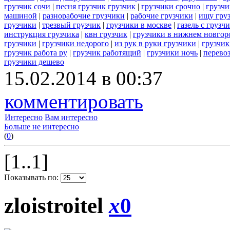
грузчик сочи
|
песня грузчик грузчик
|
грузчики срочно
|
грузчи
машиной
|
разнорабочие грузчики
|
рабочие грузчики
|
ищу гру
грузчики
|
трезвый грузчик
|
грузчики в москве
|
газель с груз
инструкция грузчика
|
квн грузчик
|
грузчики в нижнем новгор
грузчики
|
грузчики недорого
|
из рук в руки грузчики
|
грузчик
грузчик работа ру
|
грузчик работящий
|
грузчики ночь
|
перево
грузчики дешево
15.02.2014 в 00:37
комментировать
Интересно
Вам интересно
Больше не интересно
(
0
)
[1..1]
Показывать по:
zloistroitel
x
0