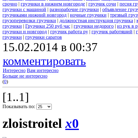
срочно
|
грузчики в нижнем новгороде
|
грузчик сочи
|
песня гр
грузчики с машиной
|
разнорабочие грузчики
|
объявление груз
грузчиками нижний новгород
|
ночные грузчики
|
трезвый гру
грузоперевозки грузчики
|
должностная инструкция грузчика
|
грузчики
|
Грузчики 250 руб час
|
грузчики недорого
|
из рук в 
грузчики н новгород
|
грузчик работа ру
|
грузчик работящий
|
грузчики
|
грузчики саратов
15.02.2014 в 00:37
комментировать
Интересно
Вам интересно
Больше не интересно
(
0
)
[1..1]
Показывать по:
zloistroitel
x
0