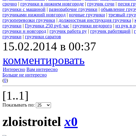
срочно
|
грузчики в нижнем новгороде
|
грузчик сочи
|
песня гр
грузчики с машиной
|
разнорабочие грузчики
|
объявление груз
грузчиками нижний новгород
|
ночные грузчики
|
трезвый гру
грузоперевозки грузчики
|
должностная инструкция грузчика
|
грузчики
|
Грузчики 250 руб час
|
грузчики недорого
|
из рук в 
грузчики н новгород
|
грузчик работа ру
|
грузчик работящий
|
грузчики
|
грузчики саратов
15.02.2014 в 00:37
комментировать
Интересно
Вам интересно
Больше не интересно
(
0
)
[1..1]
Показывать по:
zloistroitel
x
0