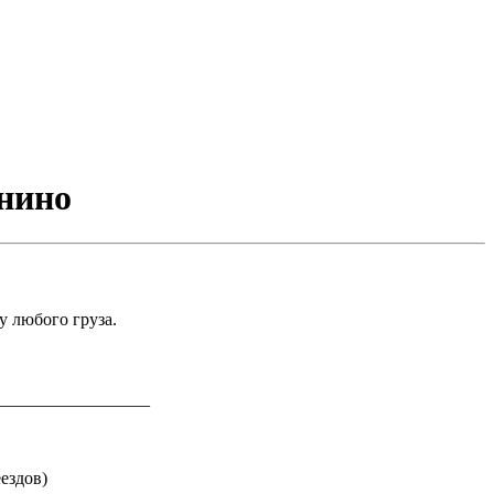
анино
у любого груза.
_________________
ездов)