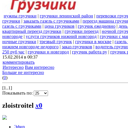
нужны грузчики
|
грузчики ленинский район
|
перевозки груз
грузчики
|
заказать газель с грузчиками
|
переезд машина грузч
газель с грузчиками
|
цена грузчиков
|
грузчик ежедневно
|
день
квартирный переезд грузчики
|
грузчики переезд
|
ночной груз
новгороде
|
услуги грузчиков нижний новгород
|
грузчики с м
ночные грузчики
|
трезвый грузчик
|
грузчики в москве
|
газель
нижнем новгороде недорого
|
заказ грузчиков
|
водитель грузчи
250 руб час
|
грузчики н новгород
|
грузчик работа ру
|
грузчик
15.02.2014 в 00:37
комментировать
Интересно
Вам интересно
Больше не интересно
(
0
)
[1..1]
Показывать по:
zloistroitel
x
0
Эфир