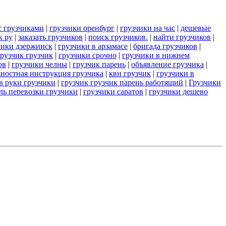
с грузчиками
|
грузчики оренбург
|
грузчики на час
|
дешевые
к ру
|
заказать грузчиков
|
поиск грузчиков.
|
найти грузчиков
|
чики дзержинск
|
грузчики в арзамасе
|
бригада грузчиков
|
грузчик грузчик
|
грузчики срочно
|
грузчики в нижнем
ов
|
грузчики челны
|
грузчик парень
|
объявление грузчика
|
ностная инструкция грузчика
|
квн грузчик
|
грузчики в
 в руки грузчики
|
грузчик грузчик парень работящий
|
Грузчики
ель перевозки грузчики
|
грузчики саратов
|
грузчики дешево