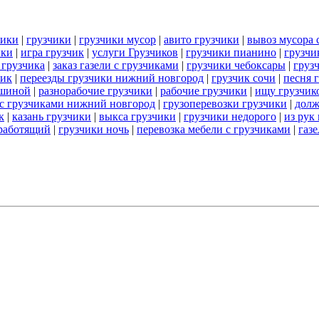
чики
|
грузчики
|
грузчики мусор
|
авито грузчики
|
вывоз мусора 
ики
|
игра грузчик
|
услуги Грузчиков
|
грузчики пианино
|
грузчи
 грузчика
|
заказ газели с грузчиками
|
грузчики чебоксары
|
груз
чик
|
переезды грузчики нижний новгород
|
грузчик сочи
|
песня 
ашиной
|
разнорабочие грузчики
|
рабочие грузчики
|
ищу грузчик
 с грузчиками нижний новгород
|
грузоперевозки грузчики
|
долж
к
|
казань грузчики
|
выкса грузчики
|
грузчики недорого
|
из рук
 работящий
|
грузчики ночь
|
перевозка мебели с грузчиками
|
газ