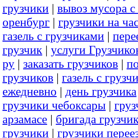
грузчики
|
вывоз мусора с
оренбург
|
грузчики на ча
газель с грузчиками
|
пере
грузчик
|
услуги Грузчико
ру
|
заказать грузчиков
|
по
грузчиков
|
газель с грузч
ежедневно
|
день грузчика
грузчики чебоксары
|
груз
арзамасе
|
бригада грузчи
грузчики
|
грузчики перее