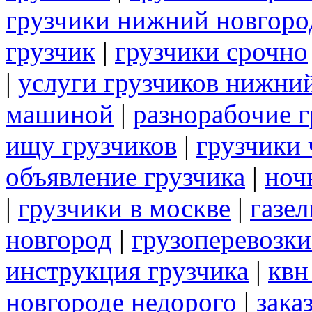
грузчики нижний новгоро
грузчик
|
грузчики срочно
|
услуги грузчиков нижни
машиной
|
разнорабочие 
ищу грузчиков
|
грузчики
объявление грузчика
|
ноч
|
грузчики в москве
|
газе
новгород
|
грузоперевозки
инструкция грузчика
|
квн
новгороде недорого
|
зака