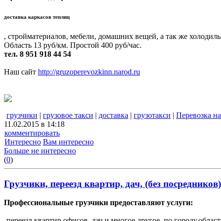
доставка каркасов теплиц
, стройматериалов, мебели, домашних вещей, а так же холодиль
Область 13 руб/км. Простой 400 руб/час.
тел. 8 951 918 44 54
Наш сайт
http://gruzoperevozkinn.narod.ru
грузчики
|
грузовое такси
|
доставка
|
грузотакси
|
Перевозка на
11.02.2015 в 14:18
комментировать
Интересно
Вам интересно
Больше не интересно
(
0
)
Грузчики, переезд квартир, дач, (без посредников)
Профессиональные грузчики предоставляют услуги:
-переезд квартир,офисов, дач и многое другое, по городу,облас