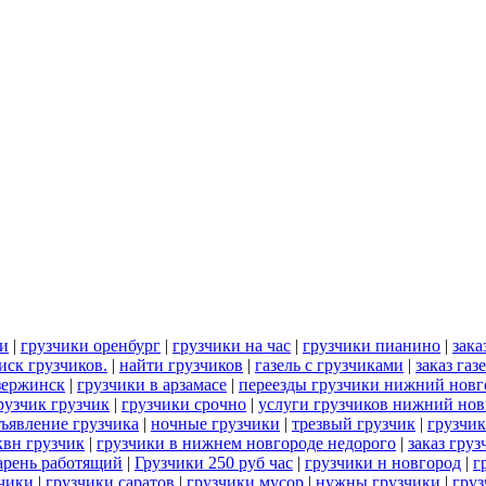
ми
|
грузчики оренбург
|
грузчики на час
|
грузчики пианино
|
зака
иск грузчиков.
|
найти грузчиков
|
газель с грузчиками
|
заказ газ
зержинск
|
грузчики в арзамасе
|
переезды грузчики нижний новг
рузчик грузчик
|
грузчики срочно
|
услуги грузчиков нижний нов
ъявление грузчика
|
ночные грузчики
|
трезвый грузчик
|
грузчик
квн грузчик
|
грузчики в нижнем новгороде недорого
|
заказ груз
арень работящий
|
Грузчики 250 руб час
|
грузчики н новгород
|
г
зчики
|
грузчики саратов
|
грузчики мусор
|
нужны грузчики
|
гру