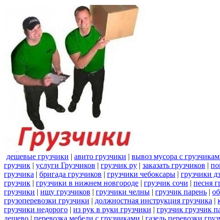
дешевые грузчики
|
авито грузчики
|
вывоз мусора с грузчика
грузчик
|
услуги Грузчиков
|
грузчик ру
|
заказать грузчиков
|
по
грузчика
|
бригада грузчиков
|
грузчики чебоксары
|
грузчики д
грузчик
|
грузчики в нижнем новгороде
|
грузчик сочи
|
песня г
грузчики
|
ищу грузчиков
|
грузчики челны
|
грузчик парень
|
об
грузоперевозки грузчики
|
должностная инструкция грузчика
|
грузчики недорого
|
из рук в руки грузчики
|
грузчик грузчик п
дешево
|
перевозка мебели с грузчиками
|
газель перевозки гру