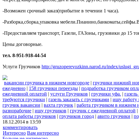
-Возможен срочный заказ(прибытие в течении 1 часа).
-Разборка,сборка,упаковка мебели.Пианино,банкоматы,сейфы.
-Предоставляем транспорт, Газели, ГАЗоны, грузовики до 15 то
Цены договорные.
тел. 8-951-918-44-54
Услуги Грузчиков
http://gruzoperevozkinn.narod.ru/index/uslugi_g
вакансии грузчика в нижнем новгороде
|
грузчики нижний нов
ежедневно
|
158 грузчики переезды
|
подработка грузчиком опл
ежедневной оплатой
|
услуги Грузчиков
|
грузчики уфа.
|
газель
требуются грузчики
|
газель заказать с грузчиками
|
ищу работу 
грузчик вакансии
|
вахта грузчик
|
работа грузчиком в нижнем 
разнорабочие
|
ищу грузчиков
|
грузчик с ежедневной оплатой
|
оплата работы грузчиков
|
грузчиков город
|
авито грузчики
|
по
18.12.2014 в 13:59
комментировать
Интересно
Вам интересно
Больше не интересно