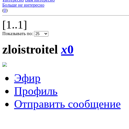
Больше не интересно
(
0
)
[1..1]
Показывать по:
zloistroitel
x
0
Эфир
Профиль
Отправить сообщение