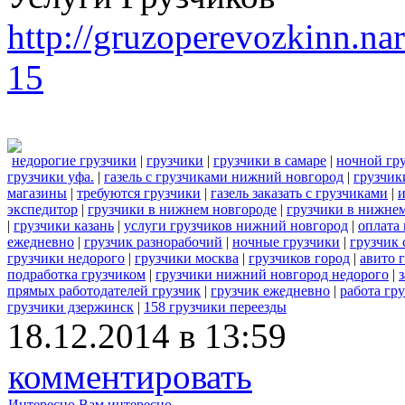
http://gruzoperevozkinn.na
15
недорогие грузчики
|
грузчики
|
грузчики в самаре
|
ночной гр
грузчики уфа.
|
газель с грузчиками нижний новгород
|
грузчик
магазины
|
требуются грузчики
|
газель заказать с грузчиками
|
и
экспедитор
|
грузчики в нижнем новгороде
|
грузчики в нижне
|
грузчики казань
|
услуги грузчиков нижний новгород
|
оплата
ежедневно
|
грузчик разнорабочий
|
ночные грузчики
|
грузчик 
грузчики недорого
|
грузчики москва
|
грузчиков город
|
авито 
подработка грузчиком
|
грузчики нижний новгород недорого
|
прямых работодателей грузчик
|
грузчик ежедневно
|
работа гр
грузчики дзержинск
|
158 грузчики переезды
18.12.2014 в 13:59
комментировать
Интересно
Вам интересно