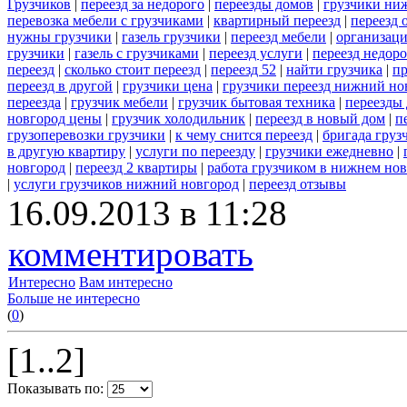
Грузчиков
|
переезд за недорого
|
переезды домов
|
грузчики ни
перевозка мебели с грузчиками
|
квартирный переезд
|
переезд 
нужны грузчики
|
газель грузчики
|
переезд мебели
|
организаци
грузчики
|
газель с грузчиками
|
переезд услуги
|
переезд недор
переезд
|
сколько стоит переезд
|
переезд 52
|
найти грузчика
|
пр
переезд в другой
|
грузчики цена
|
грузчики переезд нижний но
переезда
|
грузчик мебели
|
грузчик бытовая техника
|
переезды
новгород цены
|
грузчик холодильник
|
переезд в новый дом
|
п
грузоперевозки грузчики
|
к чему снится переезд
|
бригада груз
в другую квартиру
|
услуги по переезду
|
грузчики ежедневно
|
новгород
|
переезд 2 квартиры
|
работа грузчиком в нижнем но
|
услуги грузчиков нижний новгород
|
переезд отзывы
16.09.2013 в 11:28
комментировать
Интересно
Вам интересно
Больше не интересно
(
0
)
[1..2]
Показывать по: