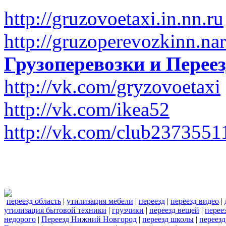
http://gruzovoetaxi.in.nn.ru
http://gruzoperevozkinn.na
Грузоперевозки и Пере
http://vk.com/gryzovoetaxi
http://vk.com/ikea52
http://vk.com/club2373551
переезд область
|
утилизация мебели
|
переезд
|
переезд видео
|
утилизация бытовой техники
|
грузчики
|
переезд вещей
|
перее
недорого
|
Переезд Нижний Новгород
|
переезд школы
|
переезд