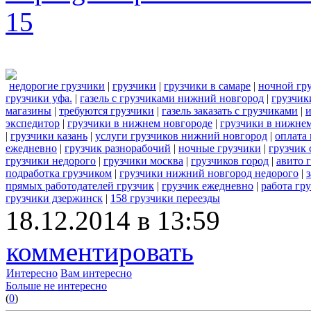
15
недорогие грузчики
|
грузчики
|
грузчики в самаре
|
ночной гр
грузчики уфа.
|
газель с грузчиками нижний новгород
|
грузчик
магазины
|
требуются грузчики
|
газель заказать с грузчиками
|
и
экспедитор
|
грузчики в нижнем новгороде
|
грузчики в нижне
|
грузчики казань
|
услуги грузчиков нижний новгород
|
оплата
ежедневно
|
грузчик разнорабочий
|
ночные грузчики
|
грузчик 
грузчики недорого
|
грузчики москва
|
грузчиков город
|
авито 
подработка грузчиком
|
грузчики нижний новгород недорого
|
прямых работодателей грузчик
|
грузчик ежедневно
|
работа гр
грузчики дзержинск
|
158 грузчики переезды
18.12.2014 в 13:59
комментировать
Интересно
Вам интересно
Больше не интересно
(
0
)