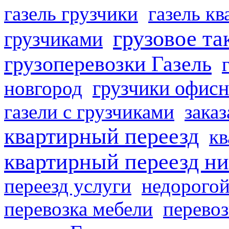
газель грузчики
газель к
грузовое та
грузчиками
грузоперевозки Газель
грузчики офисн
новгород
газели с грузчиками
заказ
квартирный переезд
кв
квартирный переезд н
переезд услуги
недорогой
перевозка мебели
перевоз