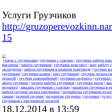
Услуги Грузчиков
http://gruzoperevozkinn.na
15
газель с грузчиками
|
грузчики с газелью
|
грузчики работа вак
магазины
|
работа грузчиком
|
грузчики новгород
|
ищу работу 
экспедитор
|
работа грузчиком в нижнем новгороде
|
грузчик в
грузчикам
|
грузчики казань
|
ищу грузчиков
|
грузчик оплата е
оплатой
|
грузчик разнорабочий
|
грузчики недорого
|
грузчики
авито грузчики
|
оплата работы грузчиков
|
грузчики пенза
|
зак
недорого
|
заказать грузчиков с газелью
|
вакансии грузчика в 
работа грузчик оплата ежедневно
|
подработка грузчиком оплат
самаре
|
ночной грузчик
|
недорогие грузчики
|
грузчики
|
услуг
грузчиком с ежедневной оплатой
18.12.2014 в 13:59