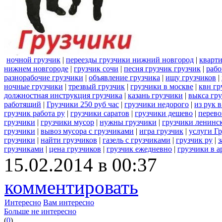
ночной грузчик
|
переезды грузчики нижний новгород
|
кварти
нижнем новгороде
|
грузчик сочи
|
песня грузчик грузчик
|
рабо
разнорабочие грузчики
|
объявление грузчика
|
ищу грузчиков
|
ночные грузчики
|
трезвый грузчик
|
грузчики в москве
|
квн гр
должностная инструкция грузчика
|
казань грузчики
|
выкса гр
работящий
|
Грузчики 250 руб час
|
грузчики недорого
|
из рук 
грузчик работа ру
|
грузчики саратов
|
грузчики дешево
|
перево
грузчики
|
грузчики мусор
|
нужны грузчики
|
грузчики ленинс
грузчики
|
вывоз мусора с грузчиками
|
игра грузчик
|
услуги Г
грузчики
|
найти грузчиков
|
газель с грузчиками
|
грузчик ру
|
з
грузчиками
|
цена грузчиков
|
грузчик ежедневно
|
грузчики в а
15.02.2014 в 00:37
комментировать
Интересно
Вам интересно
Больше не интересно
(
0
)