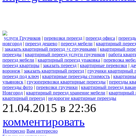
услуги Грузчиков
|
перевозки переезд
|
переезд офиса
|
переезд
новгород
|
переезд дешево
|
переезд мебели
|
квартирный переез
|
заказать квартирный переезд +с грузчиками
|
квартирный пере
переезды
|
квартирный переезд услуги грузчиков
|
работа квар
переезд мебели
|
квартирный переезд упаковка
|
перевозка мебе
переезд квартиры
|
заказать переезд
|
квартирные перевозки
|
да
воронеж
|
заказать квартирный переезд
|
грузчики квартирный 
переезд под ключ
|
квартирные переезды стоимость
|
квартирны
ульяновск
|
грузоперевозки квартирные переезды
|
переезды кв
переезды фото
|
перевозки грузчики
|
квартирный переезд вака
Новгород
|
квартирный переезд хранение мебели
|
квартирный 
квартирный переезд
|
недорогие квартирные переезды
21.04.2015 в 22:36
комментировать
Интересно
Вам интересно