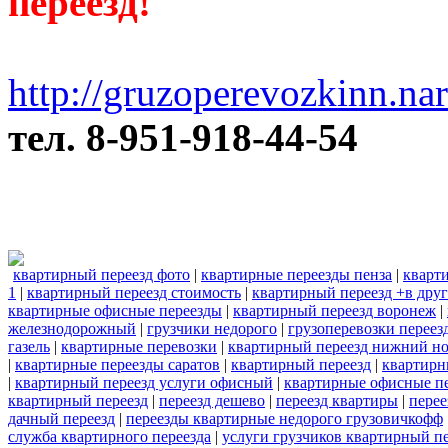
переезд!
http://gruzoperevozkinn.na
тел. 8-951-918-44-54
квартирный переезд фото
|
квартирные переезды пенза
|
кварт
1
|
квартирный переезд стоимость
|
квартирный переезд +в друг
квартирные офисные переезды
|
квартирный переезд воронеж
|
железнодорожный
|
грузчики недорого
|
грузоперевозки переез
газель
|
квартирные перевозки
|
квартирный переезд нижний н
|
квартирные переезды саратов
|
квартирный переезд
|
квартирн
|
квартирный переезд услуги офисный
|
квартирные офисные п
квартирный переезд
|
переезд дешево
|
переезд квартиры
|
перее
дачный переезд
|
переезды квартирные недорого грузовичкофф
служба квартирного переезда
|
услуги грузчиков квартирный п