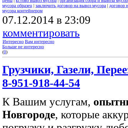
цены
|
кстово вывоз мусора
|
организация сбора и вывоза мусор
мусора образец
|
заключить договор на вывоз мусора
|
договор 
мусора контейнером
07.12.2014 в 23:09
комментировать
Интересно
Вам интересно
Больше не интересно
(
0
)
Грузчики, Газели, Перее
8-951-918-44-54
К Вашим услугам,
опытн
Новгороде
, которые акку
погрузку и разгрузку любо