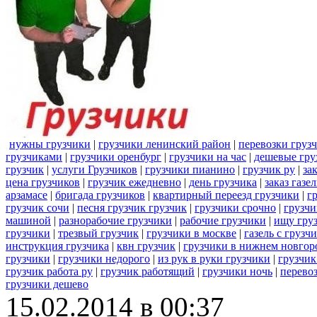
нужны грузчики
|
грузчики ленинский район
|
перевозки груз
грузчиками
|
грузчики оренбург
|
грузчики на час
|
дешевые гру
грузчик
|
услуги Грузчиков
|
грузчики пианино
|
грузчик ру
|
за
цена грузчиков
|
грузчик ежедневно
|
день грузчика
|
заказ газе
арзамасе
|
бригада грузчиков
|
квартирный переезд грузчики
|
г
грузчик сочи
|
песня грузчик грузчик
|
грузчики срочно
|
грузчи
машиной
|
разнорабочие грузчики
|
рабочие грузчики
|
ищу гру
грузчики
|
трезвый грузчик
|
грузчики в москве
|
газель с груз
инструкция грузчика
|
квн грузчик
|
грузчики в нижнем новгор
грузчики
|
грузчики недорого
|
из рук в руки грузчики
|
грузчик
грузчик работа ру
|
грузчик работящий
|
грузчики ночь
|
перево
грузчики дешево
15.02.2014 в 00:37