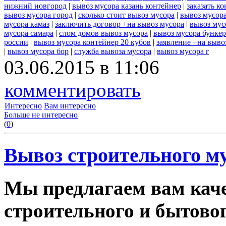
нижний новгород
|
вывоз мусора казань контейнер
|
заказать к
вывоз мусора город
|
сколько стоит вывоз мусора
|
вывоз мусор
мусора камаз
|
заключить договор +на вывоз мусора
|
вывоз мус
мусора самара
|
слом домов вывоз мусора
|
вывоз мусора бунке
россии
|
вывоз мусора контейнер 20 кубов
|
заявление +на выво
|
вывоз мусора бор
|
служба вывоза мусора
|
вывоз мусора г
03.06.2015 в 11:06
комментировать
Интересно
Вам интересно
Больше не интересно
(
0
)
Вывоз строительного му
Мы предлагаем вам каче
строительного и бытовог