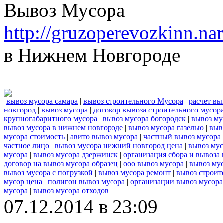
Вывоз Мусора
http://gruzoperevozkinn.n
в Нижнем Новгороде
вывоз мусора самара
|
вывоз строительного Мусора
|
расчет вы
новгород
|
вывоз мусора
|
договор вывоза строительного мусор
крупногабаритного мусора
|
вывоз мусора богородск
|
вывоз му
вывоз мусора в нижнем новгороде
|
вывоз мусора газелью
|
выв
мусора стоимость
|
авито вывоз мусора
|
частный вывоз мусора
частное лицо
|
вывоз мусора нижний новгород цена
|
вывоз мус
мусора
|
вывоз мусора дзержинск
|
организация сбора и вывоза
договор на вывоз мусора образец
|
ооо вывоз мусора
|
вывоз му
вывоз мусора с погрузкой
|
вывоз мусора ремонт
|
вывоз строит
мусор цена
|
полигон вывоз мусора
|
организации вывоз мусора
мусора
|
вывоз мусора отходов
07.12.2014 в 23:09