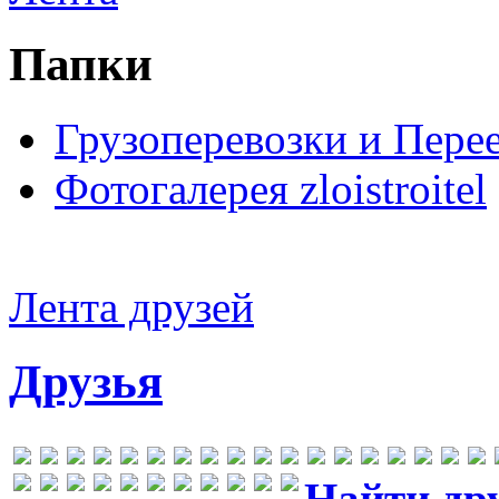
Папки
Грузоперевозки и Пере
Фотогалерея zloistroitel
Лента друзей
Друзья
Найти др