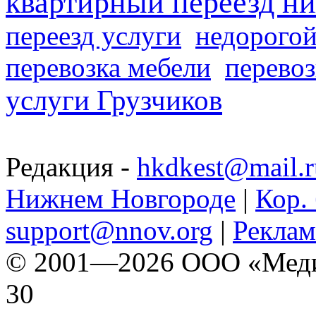
квартирный переезд н
переезд услуги
недорогой
перевозка мебели
перевоз
услуги Грузчиков
Редакция -
hkdkest@mail.r
Нижнем Новгороде
|
Кор. 
support@nnov.org
|
Реклам
© 2001—2026 ООО «Медиа 
30