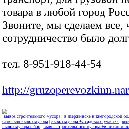
товара в любой город Рос
Звоните, мы сделаем все,
сотрудничество было дол
тел. 8-951-918-44-54
http://gruzoperevozkinn.na
вывоз строительного мусора +в дзержинске нижегородской об
самосвал вывоз мусора
|
вывоз мусора +с садового участка
|
выв
вывоз мусора г бор
|
вывоз строительного мусора +в нижнем н