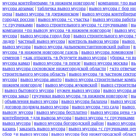
мусора контейнерами +в нижнем новгороде
|
компании +по выв
мусора арзамас
|
табличка вывоз мусора
|
вывоз мусора г бор н
цена
|
вывоз мусора +в дзержинском
|
вывоз мусора контейнера
городах россии
|
вывоз мусора +с участка
|
вывоз мусора работа
+с грузчиками
|
вывоз строительного мусора +с грузчиками
|
вы
компании +по вывозу мусора +в нижнем новгороде
|
вывоз мус
мусора
|
вывоз мусора город бор
|
вывоз строительного мусора 
лидер
|
частный вывоз мусора
|
контроль вывоза мусора
|
вывоз 
вывоз мусора
|
вывоз мусора дальнеконстантиновский район
|
в
мусора +в нижнем новгороде газель
|
вывоз мусора ломовозом
семенов
|
+как отразить +в бухучете вывоз мусора
|
уборка +и в
мусора камаз
|
вывоз мусора +в пензе
|
вывоз мусора москва
|
вы
вывоз мусора сосновское нижегородской области
|
+кто отвечае
строительного мусора область
|
вывоз мусора +в частном секто
мусора
|
вывоз мусора авито
|
вывоз мусора строительные комп
нижнем новгороде
|
вывоз мусора жуковский
|
вывоз строитель
|
вывоз бытового мусора
|
нужен вывоз мусора
|
вывоз мусора а
мусора заказ
|
грузчики вывоз мусора +в нижнем новгороде
|
вы
|
объявления вывоз мусора
|
вывоз мусора балахна
|
вывоз мусор
|
договор подряда вывоз мусора
|
вывоз мусора +из сада
|
вывоз 
вывозу мусора
|
вывоз мусора бесплатно
|
вывоз мусора цена +з
контейнеров +для вывоза мусора
|
вывоз мусора +с грузчиками
вывоз мусора
|
вывоз мусора богородский район
|
вывоз мусора
казань
|
заказать вывоз мусора
|
вывоз мусора +с грузчиками це
сбор +и вывоз мусора
|
вывоз мусора бор нижегородской облас