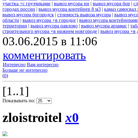
участка +с грузчиками
|
вывоз мусора нн
|
вывоз мусора бор
|
с
городах россии
|
вывоз мусора контейнер 8 м3
|
камаз самосвал
вывоз мусора богородск
|
стоимость вывоза мусора
|
вывоз мусо
области
|
вывоз мусора +в городце
|
вывоз мусора контейнерам
территории
|
вывоз мусора павлово
|
вывоз мусора арзамас
|
таб
строительного мусора +в нижнем новгороде
|
вывоз мусора +в 
03.06.2015 в 11:06
комментировать
Интересно
Вам интересно
Больше не интересно
(
0
)
[1..1]
Показывать по:
zloistroitel
x
0