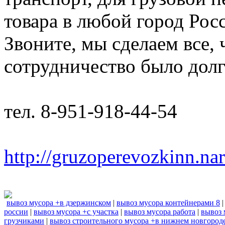
товара в любой город Рос
Звоните, мы сделаем все,
сотрудничество было дол
тел. 8-951-918-44-54
http://gruzoperevozkinn.na
вывоз мусора +в дзержинском
|
вывоз мусора контейнерами 8
россии
|
вывоз мусора +с участка
|
вывоз мусора работа
|
вывоз 
грузчиками
|
вывоз строительного мусора +в нижнем новгород