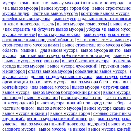
мусора
|
компании +по вывозу мусора +в нижнем новгороде
|
в
+на вывоз мусора
|
вывоз мусора город бор
|
вывоз строительно
мусора лидер
|
частный вывоз мусора
|
контроль вывоза мусора
телефоны вывоз мусора
|
вывоз мусора дальнеконстантиновски
нижнем новгороде газель
|
вывоз мусора ломовозом
|
вывоз мус
+как отразить +в бухучете вывоз мусора
|
уборка +и вывоз мусо
мусора +в пензе
|
вывоз мусора москва
|
вывоз мусора контейн
сосновское нижегородской области
|
+кто отвечает +за вывоз м
строительного мусора камаз
|
вывоз строительного мусора обла
область
|
машина +для вывоза мусора
|
вывоз мусора авито
|
выв
мусора
|
частный вывоз мусора +в нижнем новгороде
|
вывоз м
|
вывоз мусора мусоровозом
|
вывоз бытового мусора
|
нужен вы
аренда вывоз мусора
|
вывоз мусора жуковский
|
грузчики выво
н новгород
|
оплата вывоза мусора
|
объявления вывоз мусора
|
мусора заказ
|
договор подряда вывоз мусора
|
вывоз мусора +из
организации +по вывозу мусора
|
вывоз мусора бесплатно
|
выв
контейнеров +для вывоза мусора
|
вывоз мусора +с грузчиками
вывоз мусора
|
вывоз мусора богородский район
|
вывоз мусора
новгород
|
вывоз мусора ип
|
вывоз мусора казань
|
заказать выв
нижегородский
|
вывоз мусора нижний новгород цена
|
сбор +и
частным лицом
|
вывоз дачного мусора
|
вывоз мусора казань к
вывоз мусора нижний
|
вывоз мусора город
|
сколько стоит выв
крупногабаритного мусора нижний новгород
|
вывоз мусора ка
участка
|
вывоз мусора нижний новгород недорого
|
вывоз мусо
садового мусора
|
вывоз мусора +в выксе
|
вывоз мусора контей