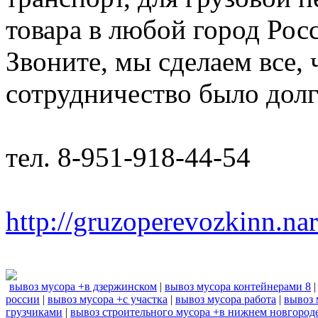
товара в любой город Рос
Звоните, мы сделаем все,
сотрудничество было дол
тел. 8-951-918-44-54
http://gruzoperevozkinn.na
вывоз мусора +в дзержинском
|
вывоз мусора контейнерами 8
россии
|
вывоз мусора +с участка
|
вывоз мусора работа
|
вывоз 
грузчиками
|
вывоз строительного мусора +в нижнем новгород