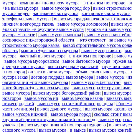
мусора
|
компании +по вывозу мусора +в нижнем новгороде
|
в
+на вывоз мусора
|
вывоз мусора город бор
|
вывоз строительно
мусора лидер
|
частный вывоз мусора
|
контроль вывоза мусора
телефоны вывоз мусора
|
вывоз мусора дальнеконстантиновски
нижнем новгороде газель
|
вывоз мусора ломовозом
|
вывоз мус
+как отразить +в бухучете вывоз мусора
|
уборка +и вывоз мусо
мусора +в пензе
|
вывоз мусора москва
|
вывоз мусора контейн
сосновское нижегородской области
|
+кто отвечает +за вывоз м
строительного мусора камаз
|
вывоз строительного мусора обла
область
|
машина +для вывоза мусора
|
вывоз мусора авито
|
выв
мусора
|
частный вывоз мусора +в нижнем новгороде
|
вывоз м
|
вывоз мусора мусоровозом
|
вывоз бытового мусора
|
нужен вы
аренда вывоз мусора
|
вывоз мусора жуковский
|
грузчики выво
н новгород
|
оплата вывоза мусора
|
объявления вывоз мусора
|
мусора заказ
|
договор подряда вывоз мусора
|
вывоз мусора +из
организации +по вывозу мусора
|
вывоз мусора бесплатно
|
выв
контейнеров +для вывоза мусора
|
вывоз мусора +с грузчиками
вывоз мусора
|
вывоз мусора богородский район
|
вывоз мусора
новгород
|
вывоз мусора ип
|
вывоз мусора казань
|
заказать выв
нижегородский
|
вывоз мусора нижний новгород цена
|
сбор +и
частным лицом
|
вывоз дачного мусора
|
вывоз мусора казань к
вывоз мусора нижний
|
вывоз мусора город
|
сколько стоит выв
крупногабаритного мусора нижний новгород
|
вывоз мусора ка
участка
|
вывоз мусора нижний новгород недорого
|
вывоз мусо
садового мусора
|
вывоз мусора +в выксе
|
вывоз мусора контей