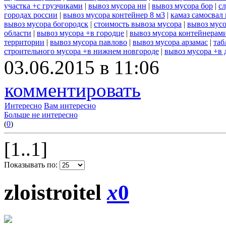
участка +с грузчиками
|
вывоз мусора нн
|
вывоз мусора бор
|
с
городах россии
|
вывоз мусора контейнер 8 м3
|
камаз самосвал
вывоз мусора богородск
|
стоимость вывоза мусора
|
вывоз мусо
области
|
вывоз мусора +в городце
|
вывоз мусора контейнерам
территории
|
вывоз мусора павлово
|
вывоз мусора арзамас
|
таб
строительного мусора +в нижнем новгороде
|
вывоз мусора +в 
03.06.2015 в 11:06
комментировать
Интересно
Вам интересно
Больше не интересно
(
0
)
[1..1]
Показывать по:
zloistroitel
x
0