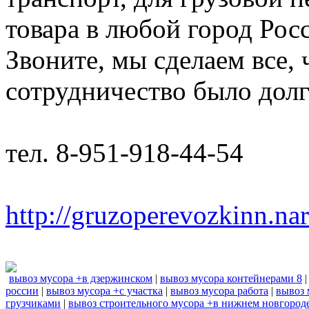
товара в любой город Рос
Звоните, мы сделаем все,
сотрудничество было дол
тел. 8-951-918-44-54
http://gruzoperevozkinn.na
вывоз мусора +в дзержинском
|
вывоз мусора контейнерами 8
россии
|
вывоз мусора +с участка
|
вывоз мусора работа
|
вывоз 
грузчиками
|
вывоз строительного мусора +в нижнем новгород