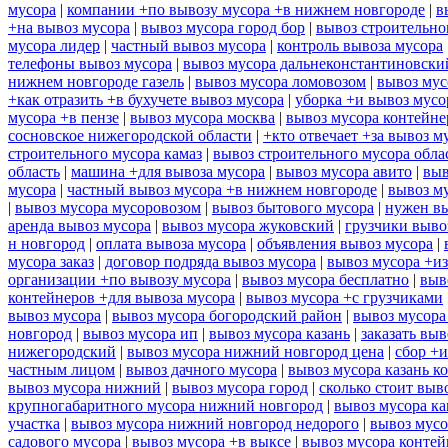
мусора
|
компании +по вывозу мусора +в нижнем новгороде
|
в
+на вывоз мусора
|
вывоз мусора город бор
|
вывоз строительно
мусора лидер
|
частный вывоз мусора
|
контроль вывоза мусора
телефоны вывоз мусора
|
вывоз мусора дальнеконстантиновски
нижнем новгороде газель
|
вывоз мусора ломовозом
|
вывоз мус
+как отразить +в бухучете вывоз мусора
|
уборка +и вывоз мусо
мусора +в пензе
|
вывоз мусора москва
|
вывоз мусора контейн
сосновское нижегородской области
|
+кто отвечает +за вывоз м
строительного мусора камаз
|
вывоз строительного мусора обла
область
|
машина +для вывоза мусора
|
вывоз мусора авито
|
выв
мусора
|
частный вывоз мусора +в нижнем новгороде
|
вывоз м
|
вывоз мусора мусоровозом
|
вывоз бытового мусора
|
нужен вы
аренда вывоз мусора
|
вывоз мусора жуковский
|
грузчики выво
н новгород
|
оплата вывоза мусора
|
объявления вывоз мусора
|
мусора заказ
|
договор подряда вывоз мусора
|
вывоз мусора +из
организации +по вывозу мусора
|
вывоз мусора бесплатно
|
выв
контейнеров +для вывоза мусора
|
вывоз мусора +с грузчиками
вывоз мусора
|
вывоз мусора богородский район
|
вывоз мусора
новгород
|
вывоз мусора ип
|
вывоз мусора казань
|
заказать выв
нижегородский
|
вывоз мусора нижний новгород цена
|
сбор +и
частным лицом
|
вывоз дачного мусора
|
вывоз мусора казань к
вывоз мусора нижний
|
вывоз мусора город
|
сколько стоит выв
крупногабаритного мусора нижний новгород
|
вывоз мусора ка
участка
|
вывоз мусора нижний новгород недорого
|
вывоз мусо
садового мусора
|
вывоз мусора +в выксе
|
вывоз мусора контей