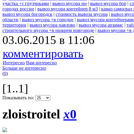
участка +с грузчиками
|
вывоз мусора нн
|
вывоз мусора бор
|
с
городах россии
|
вывоз мусора контейнер 8 м3
|
камаз самосвал
вывоз мусора богородск
|
стоимость вывоза мусора
|
вывоз мусо
области
|
вывоз мусора +в городце
|
вывоз мусора контейнерам
территории
|
вывоз мусора павлово
|
вывоз мусора арзамас
|
таб
строительного мусора +в нижнем новгороде
|
вывоз мусора +в 
03.06.2015 в 11:06
комментировать
Интересно
Вам интересно
Больше не интересно
(
0
)
[1..1]
Показывать по:
zloistroitel
x
0