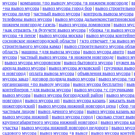
мусора
|
компании +по вывозу мусора +в нижнем новгороде
|
в
+на вывоз мусора
|
вывоз мусора город бор
|
вывоз строительно
мусора лидер
|
частный вывоз мусора
|
контроль вывоза мусора
телефоны вывоз мусора
|
вывоз мусора дальнеконстантиновски
нижнем новгороде газель
|
вывоз мусора ломовозом
|
вывоз мус
+как отразить +в бухучете вывоз мусора
|
уборка +и вывоз мусо
мусора +в пензе
|
вывоз мусора москва
|
вывоз мусора контейн
сосновское нижегородской области
|
+кто отвечает +за вывоз м
строительного мусора камаз
|
вывоз строительного мусора обла
область
|
машина +для вывоза мусора
|
вывоз мусора авито
|
выв
мусора
|
частный вывоз мусора +в нижнем новгороде
|
вывоз м
|
вывоз мусора мусоровозом
|
вывоз бытового мусора
|
нужен вы
аренда вывоз мусора
|
вывоз мусора жуковский
|
грузчики выво
н новгород
|
оплата вывоза мусора
|
объявления вывоз мусора
|
мусора заказ
|
договор подряда вывоз мусора
|
вывоз мусора +из
организации +по вывозу мусора
|
вывоз мусора бесплатно
|
выв
контейнеров +для вывоза мусора
|
вывоз мусора +с грузчиками
вывоз мусора
|
вывоз мусора богородский район
|
вывоз мусора
новгород
|
вывоз мусора ип
|
вывоз мусора казань
|
заказать выв
нижегородский
|
вывоз мусора нижний новгород цена
|
сбор +и
частным лицом
|
вывоз дачного мусора
|
вывоз мусора казань к
вывоз мусора нижний
|
вывоз мусора город
|
сколько стоит выв
крупногабаритного мусора нижний новгород
|
вывоз мусора ка
участка
|
вывоз мусора нижний новгород недорого
|
вывоз мусо
садового мусора
|
вывоз мусора +в выксе
|
вывоз мусора контей