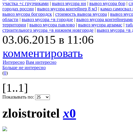
участка +с грузчиками
|
вывоз мусора нн
|
вывоз мусора бор
|
с
городах россии
|
вывоз мусора контейнер 8 м3
|
камаз самосвал
вывоз мусора богородск
|
стоимость вывоза мусора
|
вывоз мусо
области
|
вывоз мусора +в городце
|
вывоз мусора контейнерам
территории
|
вывоз мусора павлово
|
вывоз мусора арзамас
|
таб
строительного мусора +в нижнем новгороде
|
вывоз мусора +в 
03.06.2015 в 11:06
комментировать
Интересно
Вам интересно
Больше не интересно
(
0
)
[1..1]
Показывать по:
zloistroitel
x
0