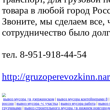
товара в любой город Рос
Звоните, мы сделаем все,
сотрудничество было дол
тел. 8-951-918-44-54
http://gruzoperevozkinn.na
вывоз мусора +в дзержинском
|
вывоз мусора контейнерами 8
россии
|
вывоз мусора +с участка
|
вывоз мусора работа
|
вывоз 
грузчиками
|
вывоз строительного мусора +в нижнем новгород