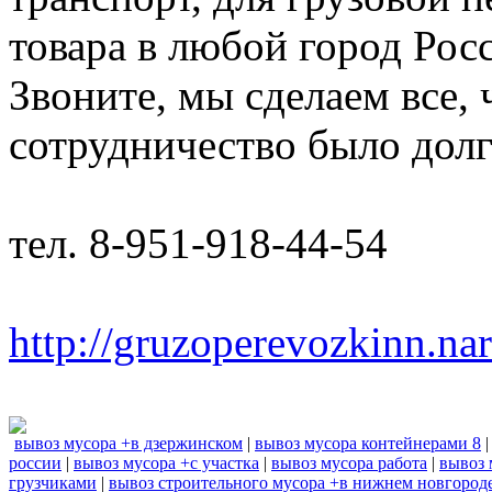
товара в любой город Рос
Звоните, мы сделаем все,
сотрудничество было дол
тел. 8-951-918-44-54
http://gruzoperevozkinn.na
вывоз мусора +в дзержинском
|
вывоз мусора контейнерами 8
россии
|
вывоз мусора +с участка
|
вывоз мусора работа
|
вывоз 
грузчиками
|
вывоз строительного мусора +в нижнем новгород