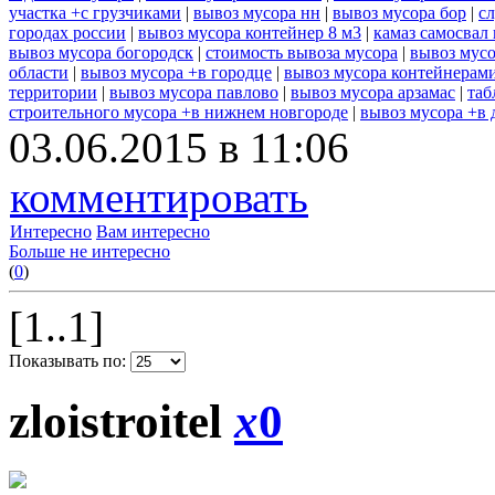
участка +с грузчиками
|
вывоз мусора нн
|
вывоз мусора бор
|
с
городах россии
|
вывоз мусора контейнер 8 м3
|
камаз самосвал
вывоз мусора богородск
|
стоимость вывоза мусора
|
вывоз мусо
области
|
вывоз мусора +в городце
|
вывоз мусора контейнерам
территории
|
вывоз мусора павлово
|
вывоз мусора арзамас
|
таб
строительного мусора +в нижнем новгороде
|
вывоз мусора +в 
03.06.2015 в 11:06
комментировать
Интересно
Вам интересно
Больше не интересно
(
0
)
[1..1]
Показывать по:
zloistroitel
x
0