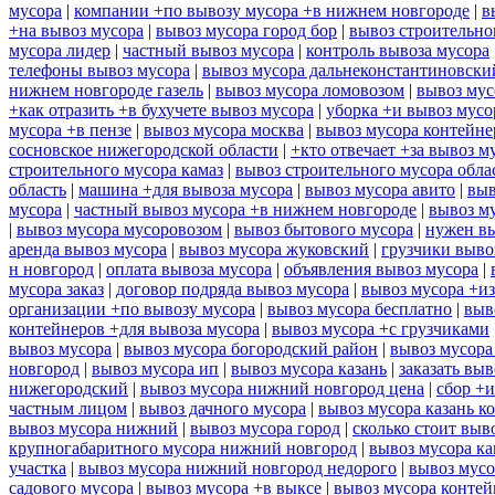
мусора
|
компании +по вывозу мусора +в нижнем новгороде
|
в
+на вывоз мусора
|
вывоз мусора город бор
|
вывоз строительно
мусора лидер
|
частный вывоз мусора
|
контроль вывоза мусора
телефоны вывоз мусора
|
вывоз мусора дальнеконстантиновски
нижнем новгороде газель
|
вывоз мусора ломовозом
|
вывоз мус
+как отразить +в бухучете вывоз мусора
|
уборка +и вывоз мусо
мусора +в пензе
|
вывоз мусора москва
|
вывоз мусора контейн
сосновское нижегородской области
|
+кто отвечает +за вывоз м
строительного мусора камаз
|
вывоз строительного мусора обла
область
|
машина +для вывоза мусора
|
вывоз мусора авито
|
выв
мусора
|
частный вывоз мусора +в нижнем новгороде
|
вывоз м
|
вывоз мусора мусоровозом
|
вывоз бытового мусора
|
нужен вы
аренда вывоз мусора
|
вывоз мусора жуковский
|
грузчики выво
н новгород
|
оплата вывоза мусора
|
объявления вывоз мусора
|
мусора заказ
|
договор подряда вывоз мусора
|
вывоз мусора +из
организации +по вывозу мусора
|
вывоз мусора бесплатно
|
выв
контейнеров +для вывоза мусора
|
вывоз мусора +с грузчиками
вывоз мусора
|
вывоз мусора богородский район
|
вывоз мусора
новгород
|
вывоз мусора ип
|
вывоз мусора казань
|
заказать выв
нижегородский
|
вывоз мусора нижний новгород цена
|
сбор +и
частным лицом
|
вывоз дачного мусора
|
вывоз мусора казань к
вывоз мусора нижний
|
вывоз мусора город
|
сколько стоит выв
крупногабаритного мусора нижний новгород
|
вывоз мусора ка
участка
|
вывоз мусора нижний новгород недорого
|
вывоз мусо
садового мусора
|
вывоз мусора +в выксе
|
вывоз мусора контей