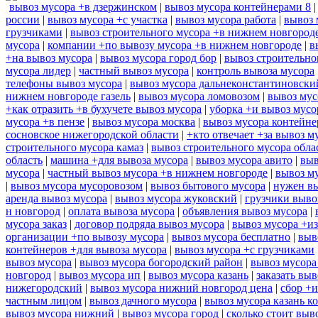
вывоз мусора +в дзержинском
|
вывоз мусора контейнерами 8
россии
|
вывоз мусора +с участка
|
вывоз мусора работа
|
вывоз 
грузчиками
|
вывоз строительного мусора +в нижнем новгород
мусора
|
компании +по вывозу мусора +в нижнем новгороде
|
в
+на вывоз мусора
|
вывоз мусора город бор
|
вывоз строительно
мусора лидер
|
частный вывоз мусора
|
контроль вывоза мусора
телефоны вывоз мусора
|
вывоз мусора дальнеконстантиновски
нижнем новгороде газель
|
вывоз мусора ломовозом
|
вывоз мус
+как отразить +в бухучете вывоз мусора
|
уборка +и вывоз мусо
мусора +в пензе
|
вывоз мусора москва
|
вывоз мусора контейн
сосновское нижегородской области
|
+кто отвечает +за вывоз м
строительного мусора камаз
|
вывоз строительного мусора обла
область
|
машина +для вывоза мусора
|
вывоз мусора авито
|
выв
мусора
|
частный вывоз мусора +в нижнем новгороде
|
вывоз м
|
вывоз мусора мусоровозом
|
вывоз бытового мусора
|
нужен вы
аренда вывоз мусора
|
вывоз мусора жуковский
|
грузчики выво
н новгород
|
оплата вывоза мусора
|
объявления вывоз мусора
|
мусора заказ
|
договор подряда вывоз мусора
|
вывоз мусора +из
организации +по вывозу мусора
|
вывоз мусора бесплатно
|
выв
контейнеров +для вывоза мусора
|
вывоз мусора +с грузчиками
вывоз мусора
|
вывоз мусора богородский район
|
вывоз мусора
новгород
|
вывоз мусора ип
|
вывоз мусора казань
|
заказать выв
нижегородский
|
вывоз мусора нижний новгород цена
|
сбор +и
частным лицом
|
вывоз дачного мусора
|
вывоз мусора казань к
вывоз мусора нижний
|
вывоз мусора город
|
сколько стоит выв