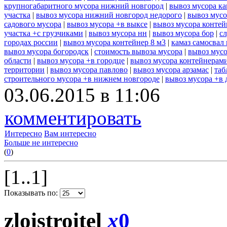
крупногабаритного мусора нижний новгород
|
вывоз мусора ка
участка
|
вывоз мусора нижний новгород недорого
|
вывоз мусо
садового мусора
|
вывоз мусора +в выксе
|
вывоз мусора контей
участка +с грузчиками
|
вывоз мусора нн
|
вывоз мусора бор
|
с
городах россии
|
вывоз мусора контейнер 8 м3
|
камаз самосвал
вывоз мусора богородск
|
стоимость вывоза мусора
|
вывоз мусо
области
|
вывоз мусора +в городце
|
вывоз мусора контейнерам
территории
|
вывоз мусора павлово
|
вывоз мусора арзамас
|
таб
строительного мусора +в нижнем новгороде
|
вывоз мусора +в 
03.06.2015 в 11:06
комментировать
Интересно
Вам интересно
Больше не интересно
(
0
)
[1..1]
Показывать по:
zloistroitel
x
0