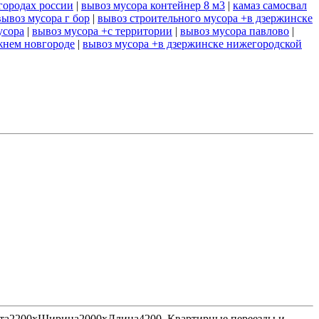
городах россии
|
вывоз мусора контейнер 8 м3
|
камаз самосвал
вывоз мусора г бор
|
вывоз строительного мусора +в дзержинске
усора
|
вывоз мусора +с территории
|
вывоз мусора павлово
|
жнем новгороде
|
вывоз мусора +в дзержинске нижегородской
Высота2200хШирина2000хДлина4200. Квартирные переезды и