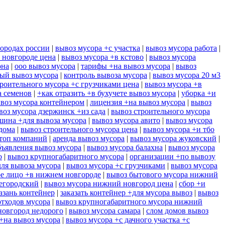
городах россии
|
вывоз мусора +с участка
|
вывоз мусора работа
|
 новгороде цена
|
вывоз мусора +в кстово
|
вывоз мусора
она
|
ооо вывоз мусора
|
тарифы +на вывоз мусора
|
вывоз
ый вывоз мусора
|
контроль вывоза мусора
|
вывоз мусора 20 м3
роительного мусора +с грузчиками цена
|
вывоз мусора +в
а семенов
|
+как отразить +в бухучете вывоз мусора
|
уборка +и
воз мусора контейнером
|
лицензия +на вывоз мусора
|
вывоз
воз мусора дзержинск +из сада
|
вывоз строительного мусора
шина +для вывоза мусора
|
вывоз мусора авито
|
вывоз мусора
дома
|
вывоз строительного мусора цена
|
вывоз мусора +и тбо
 топ компаний
|
аренда вывоз мусора
|
вывоз мусора жуковский
|
бъявления вывоз мусора
|
вывоз мусора балахна
|
вывоз мусора
о
|
вывоз крупногабаритного мусора
|
организации +по вывозу
для вывоза мусора
|
вывоз мусора +с грузчиками
|
вывоз мусора
ое лицо +в нижнем новгороде
|
вывоз бытового мусора нижний
егородский
|
вывоз мусора нижний новгород цена
|
сбор +и
азань контейнер
|
заказать контейнер +для мусора вывоз
|
вывоз
отходов мусора
|
вывоз крупногабаритного мусора нижний
новгород недорого
|
вывоз мусора самара
|
слом домов вывоз
 +на вывоз мусора
|
вывоз мусора +с дачного участка +с