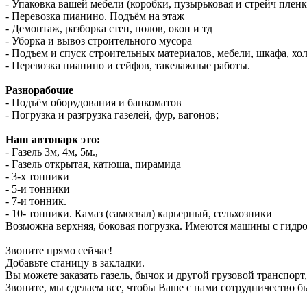
- Упаковка вашей мебели (коробки, пузырьковая и стрейч пленк
- Перевозка пианино. Подъём на этаж
- Демонтаж, разборка стен, полов, окон и тд
- Уборка и вывоз строительного мусора
- Подъем и спуск строительных материалов, мебели, шкафа, хо
- Перевозка пианино и сейфов, такелажные работы.
Разнорабочие
- Подъём оборудования и банкоматов
- Погрузка и разгрузка газелей, фур, вагонов;
Наш автопарк это:
- Газель 3м, 4м, 5м.,
- Газель открытая, катюша, пирамида
- 3-х тонники
- 5-и тонники
- 7-и тонник.
- 10- тонники. Камаз (самосвал) карьерный, сельхозники
Возможна верхняя, боковая погрузка. Имеются машины с гидр
Звоните прямо сейчас!
Добавьте станицу в закладки.
Вы можете заказать газель, бычок и другой грузовой транспорт
Звоните, мы сделаем все, чтобы Ваше с нами сотрудничество