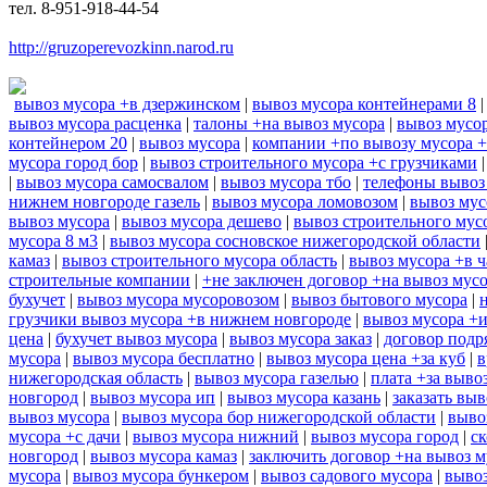
тел. 8-951-918-44-54
http://gruzoperevozkinn.narod.ru
вывоз мусора +в дзержинском
|
вывоз мусора контейнерами 8
вывоз мусора расценка
|
талоны +на вывоз мусора
|
вывоз мусор
контейнером 20
|
вывоз мусора
|
компании +по вывозу мусора 
мусора город бор
|
вывоз строительного мусора +с грузчиками
|
вывоз мусора самосвалом
|
вывоз мусора тбо
|
телефоны вывоз
нижнем новгороде газель
|
вывоз мусора ломовозом
|
вывоз мус
вывоз мусора
|
вывоз мусора дешево
|
вывоз строительного мус
мусора 8 м3
|
вывоз мусора сосновское нижегородской области
камаз
|
вывоз строительного мусора область
|
вывоз мусора +в ч
строительные компании
|
+не заключен договор +на вывоз мус
бухучет
|
вывоз мусора мусоровозом
|
вывоз бытового мусора
|
грузчики вывоз мусора +в нижнем новгороде
|
вывоз мусора +
цена
|
бухучет вывоз мусора
|
вывоз мусора заказ
|
договор подр
мусора
|
вывоз мусора бесплатно
|
вывоз мусора цена +за куб
|
в
нижегородская область
|
вывоз мусора газелью
|
плата +за выво
новгород
|
вывоз мусора ип
|
вывоз мусора казань
|
заказать выв
вывоз мусора
|
вывоз мусора бор нижегородской области
|
выво
мусора +с дачи
|
вывоз мусора нижний
|
вывоз мусора город
|
ск
новгород
|
вывоз мусора камаз
|
заключить договор +на вывоз м
мусора
|
вывоз мусора бункером
|
вывоз садового мусора
|
вывоз