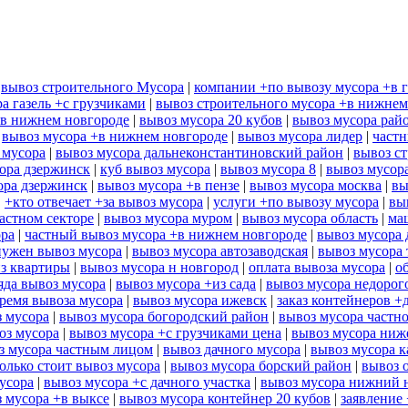
|
вывоз строительного Мусора
|
компании +по вывозу мусора +в 
а газель +с грузчиками
|
вывоз строительного мусора +в нижнем
+в нижнем новгороде
|
вывоз мусора 20 кубов
|
вывоз мусора рай
|
вывоз мусора +в нижнем новгороде
|
вывоз мусора лидер
|
частн
 мусора
|
вывоз мусора дальнеконстантиновский район
|
вывоз ст
ора дзержинск
|
куб вывоз мусора
|
вывоз мусора 8
|
вывоз мусор
ора дзержинск
|
вывоз мусора +в пензе
|
вывоз мусора москва
|
вы
|
+кто отвечает +за вывоз мусора
|
услуги +по вывозу мусора
|
вы
астном секторе
|
вывоз мусора муром
|
вывоз мусора область
|
ма
ора
|
частный вывоз мусора +в нижнем новгороде
|
вывоз мусора 
нужен вывоз мусора
|
вывоз мусора автозаводская
|
вывоз мусора
из квартиры
|
вывоз мусора н новгород
|
оплата вывоза мусора
|
о
яда вывоз мусора
|
вывоз мусора +из сада
|
вывоз мусора недорог
ремя вывоза мусора
|
вывоз мусора ижевск
|
заказ контейнеров +
з мусора
|
вывоз мусора богородский район
|
вывоз мусора частн
оз мусора
|
вывоз мусора +с грузчиками цена
|
вывоз мусора ниж
з мусора частным лицом
|
вывоз дачного мусора
|
вывоз мусора к
олько стоит вывоз мусора
|
вывоз мусора борский район
|
вывоз 
усора
|
вывоз мусора +с дачного участка
|
вывоз мусора нижний 
 мусора +в выксе
|
вывоз мусора контейнер 20 кубов
|
заявление