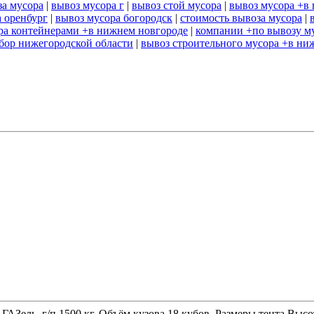
за мусора
|
вывоз мусора г
|
вывоз стой мусора
|
вывоз мусора +в 
 оренбург
|
вывоз мусора богородск
|
стоимость вывоза мусора
|
ра контейнерами +в нижнем новгороде
|
компании +по вывозу м
 бор нижегородской области
|
вывоз строительного мусора +в ни
 ГАЗель, г/п 1500 кг. Объём кузова 18 кубов. Размеры тента 