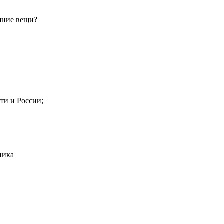
шние вещи?
;
ти и России;
ника