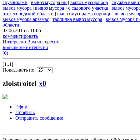
грузчиками
|
вывоз мусора нн
|
вывоз мусора бор
|
служба выво
вывоз мусора
|
вывоз мусора +с садового участка
|
вывоз мусора
нижегородской области
|
вывоз мусора +в городце
|
вывоз мусо
вывоз мусора арзамас
|
табличка вывоз мусора
|
вывоз мусора г
области
03.06.2015 в 11:06
комментировать
Интересно
Вам интересно
Больше не интересно
(
0
)
[1..1]
Показывать по:
zloistroitel
x
0
Эфир
Профиль
Отправить сообщение
Осуществляю грузоперевозки по городу, области и РФ, машина