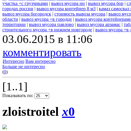
участка +с грузчиками
|
вывоз мусора нн
|
вывоз мусора бор
|
с
городах россии
|
вывоз мусора контейнер 8 м3
|
камаз самосвал
вывоз мусора богородск
|
стоимость вывоза мусора
|
вывоз мусо
области
|
вывоз мусора +в городце
|
вывоз мусора контейнерам
территории
|
вывоз мусора павлово
|
вывоз мусора арзамас
|
таб
строительного мусора +в нижнем новгороде
|
вывоз мусора +в 
03.06.2015 в 11:06
комментировать
Интересно
Вам интересно
Больше не интересно
(
0
)
[1..1]
Показывать по:
zloistroitel
x
0