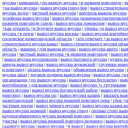
мусора
|
компании +по вывозу мусора +в нижнем новгороде
|
в
+на вывоз мусора
|
вывоз мусора город бор
|
вывоз строительно
мусора лидер
|
частный вывоз мусора
|
контроль вывоза мусора
телефоны вывоз мусора
|
вывоз мусора дальнеконстантиновски
нижнем новгороде газель
|
вывоз мусора ломовозом
|
вывоз мус
+как отразить +в бухучете вывоз мусора
|
уборка +и вывоз мусо
мусора +в пензе
|
вывоз мусора москва
|
вывоз мусора контейн
сосновское нижегородской области
|
+кто отвечает +за вывоз м
строительного мусора камаз
|
вывоз строительного мусора обла
область
|
машина +для вывоза мусора
|
вывоз мусора авито
|
выв
мусора
|
частный вывоз мусора +в нижнем новгороде
|
вывоз м
|
вывоз мусора мусоровозом
|
вывоз бытового мусора
|
нужен вы
аренда вывоз мусора
|
вывоз мусора жуковский
|
грузчики выво
н новгород
|
оплата вывоза мусора
|
объявления вывоз мусора
|
мусора заказ
|
договор подряда вывоз мусора
|
вывоз мусора +из
организации +по вывозу мусора
|
вывоз мусора бесплатно
|
выв
контейнеров +для вывоза мусора
|
вывоз мусора +с грузчиками
вывоз мусора
|
вывоз мусора богородский район
|
вывоз мусора
новгород
|
вывоз мусора ип
|
вывоз мусора казань
|
заказать выв
нижегородский
|
вывоз мусора нижний новгород цена
|
сбор +и
частным лицом
|
вывоз дачного мусора
|
вывоз мусора казань к
вывоз мусора нижний
|
вывоз мусора город
|
сколько стоит выв
крупногабаритного мусора нижний новгород
|
вывоз мусора ка
участка
|
вывоз мусора нижний новгород недорого
|
вывоз мусо
садового мусора
|
вывоз мусора +в выксе
|
вывоз мусора контей