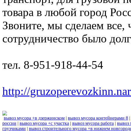
товара в любой город Рос
Звоните, мы сделаем все,
сотрудничество было дол
тел. 8-951-918-44-54
http://gruzoperevozkinn.na
вывоз мусора +в дзержинском
|
вывоз мусора контейнерами 8
россии
|
вывоз мусора +с участка
|
вывоз мусора работа
|
вывоз 
грузчиками
|
вывоз строительного мусора +в нижнем новгород