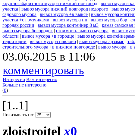
крупногабаритного мусора нижний новгород
|
вывоз мусора ка
участка
|
вывоз мусора нижний новгород недорого
|
вывоз мусо
садового мусора
|
вывоз мусора +в выксе
|
вывоз мусора контей
участка +с грузчиками
|
вывоз мусора нн
|
вывоз мусора бор
|
с
городах россии
|
вывоз мусора контейнер 8 м3
|
камаз самосвал
вывоз мусора богородск
|
стоимость вывоза мусора
|
вывоз мусо
области
|
вывоз мусора +в городце
|
вывоз мусора контейнерам
территории
|
вывоз мусора павлово
|
вывоз мусора арзамас
|
таб
строительного мусора +в нижнем новгороде
|
вывоз мусора +в 
03.06.2015 в 11:06
комментировать
Интересно
Вам интересно
Больше не интересно
(
0
)
[1..1]
Показывать по:
zloistroitel
x
0