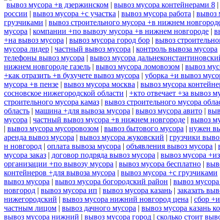
вывоз мусора +в дзержинском
|
вывоз мусора контейнерами 8
россии
|
вывоз мусора +с участка
|
вывоз мусора работа
|
вывоз 
грузчиками
|
вывоз строительного мусора +в нижнем новгород
мусора
|
компании +по вывозу мусора +в нижнем новгороде
|
в
+на вывоз мусора
|
вывоз мусора город бор
|
вывоз строительно
мусора лидер
|
частный вывоз мусора
|
контроль вывоза мусора
телефоны вывоз мусора
|
вывоз мусора дальнеконстантиновски
нижнем новгороде газель
|
вывоз мусора ломовозом
|
вывоз мус
+как отразить +в бухучете вывоз мусора
|
уборка +и вывоз мусо
мусора +в пензе
|
вывоз мусора москва
|
вывоз мусора контейн
сосновское нижегородской области
|
+кто отвечает +за вывоз м
строительного мусора камаз
|
вывоз строительного мусора обла
область
|
машина +для вывоза мусора
|
вывоз мусора авито
|
выв
мусора
|
частный вывоз мусора +в нижнем новгороде
|
вывоз м
|
вывоз мусора мусоровозом
|
вывоз бытового мусора
|
нужен вы
аренда вывоз мусора
|
вывоз мусора жуковский
|
грузчики выво
н новгород
|
оплата вывоза мусора
|
объявления вывоз мусора
|
мусора заказ
|
договор подряда вывоз мусора
|
вывоз мусора +из
организации +по вывозу мусора
|
вывоз мусора бесплатно
|
выв
контейнеров +для вывоза мусора
|
вывоз мусора +с грузчиками
вывоз мусора
|
вывоз мусора богородский район
|
вывоз мусора
новгород
|
вывоз мусора ип
|
вывоз мусора казань
|
заказать выв
нижегородский
|
вывоз мусора нижний новгород цена
|
сбор +и
частным лицом
|
вывоз дачного мусора
|
вывоз мусора казань к
вывоз мусора нижний
|
вывоз мусора город
|
сколько стоит выв