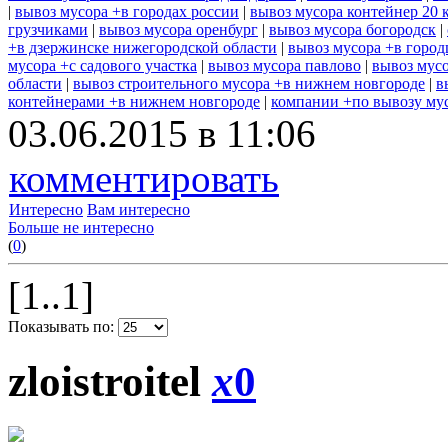
|
вывоз мусора +в городах россии
|
вывоз мусора контейнер 20 
грузчиками
|
вывоз мусора оренбург
|
вывоз мусора богородск
|
+в дзержинске нижегородской области
|
вывоз мусора +в город
мусора +с садового участка
|
вывоз мусора павлово
|
вывоз мусо
области
|
вывоз строительного мусора +в нижнем новгороде
|
в
контейнерами +в нижнем новгороде
|
компании +по вывозу му
03.06.2015 в 11:06
комментировать
Интересно
Вам интересно
Больше не интересно
(
0
)
[1..1]
Показывать по:
zloistroitel
x
0