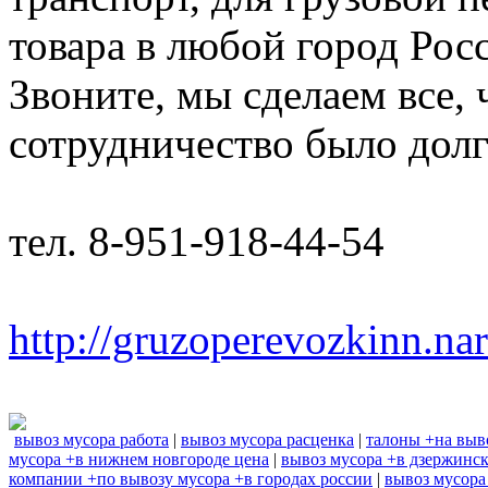
товара в любой город Рос
Звоните, мы сделаем все,
сотрудничество было дол
тел. 8-951-918-44-54
http://gruzoperevozkinn.na
вывоз мусора работа
|
вывоз мусора расценка
|
талоны +на выв
мусора +в нижнем новгороде цена
|
вывоз мусора +в дзержинс
компании +по вывозу мусора +в городах россии
|
вывоз мусора