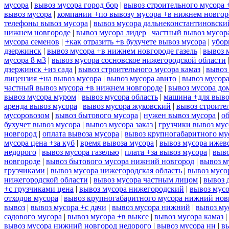
мусора
|
вывоз мусора город бор
|
вывоз строительного мусора 
вывоз мусора
|
компании +по вывозу мусора +в нижнем новгор
телефоны вывоз мусора
|
вывоз мусора дальнеконстантиновски
нижнем новгороде
|
вывоз мусора лидер
|
частный вывоз мусор
мусора семенов
|
+как отразить +в бухучете вывоз мусора
|
убор
дзержинск
|
вывоз мусора +в нижнем новгороде газель
|
вывоз 
мусора 8 м3
|
вывоз мусора сосновское нижегородской области
дзержинск +из сада
|
вывоз строительного мусора камаз
|
вывоз 
лицензия +на вывоз мусора
|
вывоз мусора авито
|
вывоз мусор
частный вывоз мусора +в нижнем новгороде
|
вывоз мусора до
вывоз мусора муром
|
вывоз мусора область
|
машина +для выво
аренда вывоз мусора
|
вывоз мусора жуковский
|
вывоз строите
мусоровозом
|
вывоз бытового мусора
|
нужен вывоз мусора
|
о
бухучет вывоз мусора
|
вывоз мусора заказ
|
грузчики вывоз му
новгород
|
оплата вывоза мусора
|
вывоз крупногабаритного му
мусора цена +за куб
|
время вывоза мусора
|
вывоз мусора ижев
недорого
|
вывоз мусора газелью
|
плата +за вывоз мусора
|
выво
новгороде
|
вывоз бытового мусора нижний новгород
|
вывоз м
грузчиками
|
вывоз мусора нижегородская область
|
вывоз мусо
нижегородской области
|
вывоз мусора частным лицом
|
вывоз 
+с грузчиками цена
|
вывоз мусора нижегородский
|
вывоз мусо
отходов мусора
|
вывоз крупногабаритного мусора нижний нов
вывоз
|
вывоз мусора +с дачи
|
вывоз мусора нижний
|
вывоз му
садового мусора
|
вывоз мусора +в выксе
|
вывоз мусора камаз
|
вывоз мусора нижний новгород недорого
|
вывоз мусора нн
|
в