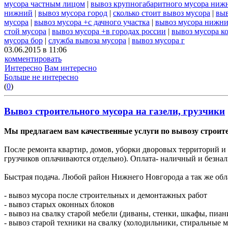
мусора частным лицом
|
вывоз крупногабаритного мусора ниж
нижний
|
вывоз мусора город
|
сколько стоит вывоз мусора
|
выв
мусора
|
вывоз мусора +с дачного участка
|
вывоз мусора нижни
стой мусора
|
вывоз мусора +в городах россии
|
вывоз мусора к
мусора бор
|
служба вывоза мусора
|
вывоз мусора г
03.06.2015 в 11:06
комментировать
Интересно
Вам интересно
Больше не интересно
(
0
)
Вывоз строительного мусора на газели, грузчики
Мы предлагаем вам качественные услуги по вывозу строите
После ремонта квартир, домов, уборки дворовых территорий и т
грузчиков оплачиваются отдельно). Оплата- наличный и безнал
Быстрая подача. Любой район Нижнего Новгорода а так же обл
- вывоз мусора после строительных и демонтажных работ
- вывоз старых оконных блоков
- вывоз на свалку старой мебели (диваны, стенки, шкафы, пиани
- вывоз старой техники на свалку (холодильники, стиральные м