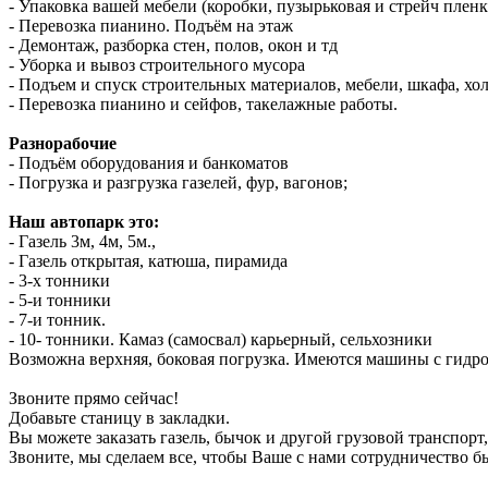
- Упаковка вашей мебели (коробки, пузырьковая и стрейч пленк
- Перевозка пианино. Подъём на этаж
- Демонтаж, разборка стен, полов, окон и тд
- Уборка и вывоз строительного мусора
- Подъем и спуск строительных материалов, мебели, шкафа, хо
- Перевозка пианино и сейфов, такелажные работы.
Разнорабочие
- Подъём оборудования и банкоматов
- Погрузка и разгрузка газелей, фур, вагонов;
Наш автопарк это:
- Газель 3м, 4м, 5м.,
- Газель открытая, катюша, пирамида
- 3-х тонники
- 5-и тонники
- 7-и тонник.
- 10- тонники. Камаз (самосвал) карьерный, сельхозники
Возможна верхняя, боковая погрузка. Имеются машины с гидр
Звоните прямо сейчас!
Добавьте станицу в закладки.
Вы можете заказать газель, бычок и другой грузовой транспорт
Звоните, мы сделаем все, чтобы Ваше с нами сотрудничество