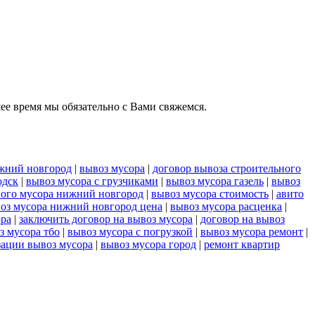
шее время мы обязательно с Вами свяжемся.
ижний новгород
|
вывоз мусора
|
договор вывоза строительного
одск
|
вывоз мусора с грузчиками
|
вывоз мусора газель
|
вывоз
ного мусора нижний новгород
|
вывоз мусора стоимость
|
авито
оз мусора нижний новгород цена
|
вывоз мусора расценка
|
ора
|
заключить договор на вывоз мусора
|
договор на вывоз
з мусора тбо
|
вывоз мусора с погрузкой
|
вывоз мусора ремонт
|
зации вывоз мусора
|
вывоз мусора город
|
ремонт квартир