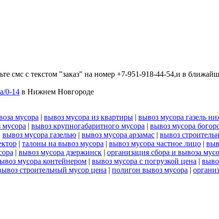
те смс с текстом "заказ" на номер +7-951-918-44-54,и в ближай
a/0-14
в Нижнем Новгороде
воза мусора
|
вывоз мусора из квартиры
|
вывоз мусора газель н
з мусора
|
вывоз крупногабаритного мусора
|
вывоз мусора богор
|
вывоз мусора газелью
|
вывоз мусора арзамас
|
вывоз строитель
ектор
|
талоны на вывоз мусора
|
вывоз мусора частное лицо
|
выв
сора
|
вывоз мусора дзержинск
|
организация сбора и вывоза мус
ывоз мусора контейнером
|
вывоз мусора с погрузкой цена
|
выво
вывоз строительный мусор цена
|
полигон вывоз мусора
|
органи