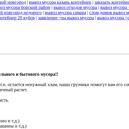
ний новгород
|
вывоз мусора казань контейнер
|
заказать контейн
оз мусора борский район
|
вывоз отходов мусора
|
вывоз мусора 
й новгород недорого
|
вывоз мусора самара
|
слом домов вывоз м
онтейнер 20 кубов
|
заявление +на вывоз мусора
|
вывоз мусора +с
льного и бытового мусора!!
.п. остается ненужный хлам, наши грузчики помогут вам его собр
ичный расчет.
асть.
но и т.д.)
ашины и т.д.)