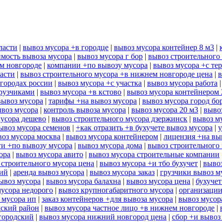
ласти
|
вывоз мусора +в городце
|
вывоз мусора контейнер 8 м3
|
имость вывоза мусора
|
вывоз мусора г бор
|
вывоз строительного
м новгороде
|
компании +по вывозу мусора
|
вывоз мусора +с те
асти
|
вывоз строительного мусора +в нижнем новгороде цена
|
в
городах россии
|
вывоз мусора +с участка
|
вывоз мусора работа
грузчиками
|
вывоз мусора +в кстово
|
вывоз мусора контейнером 
вывоз мусора
|
тарифы +на вывоз мусора
|
вывоз мусора город бо
воз мусора
|
контроль вывоза мусора
|
вывоз мусора 20 м3
|
выво
мусора дешево
|
вывоз строительного мусора дзержинск
|
вывоз м
ывоз мусора семенов
|
+как отразить +в бухучете вывоз мусора
|
у
оз мусора москва
|
вывоз мусора контейнером
|
лицензия +на вы
ги +по вывозу мусора
|
вывоз мусора дома
|
вывоз строительного 
ора
|
вывоз мусора авито
|
вывоз мусора строительные компании
 строительного мусора цена
|
вывоз мусора +и тбо бухучет
|
выво
ний
|
аренда вывоз мусора
|
вывоз мусора заказ
|
грузчики вывоз м
ывоз мусора
|
вывоз мусора балахна
|
вывоз мусора цена
|
бухучет
мусора недорого
|
вывоз крупногабаритного мусора
|
организации
 мусора ип
|
заказ контейнеров +для вывоза мусора
|
вывоз мусор
дский район
|
вывоз мусора частное лицо +в нижнем новгороде
|
городский
|
вывоз мусора нижний новгород цена
|
сбор +и вывоз