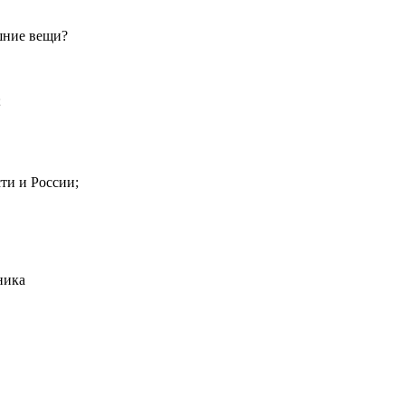
шние вещи?
;
ти и России;
ника