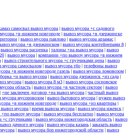
камаз самосвал вывоз мусора
|
вывоз мусора +с садового
 мусора +в нижнем новгороде
|
вывоз мусора +в дзержинске
рритории
|
вывоз мусора павлово
|
вывоз мусора арзамас
|
ывоз мусора +в дзержинском
|
вывоз мусора контейнерами 8
|
|
вывоз мусора расценка
|
талоны +на вывоз мусора
|
вывоз
20
|
вывоз мусора
|
компании +по вывозу мусора +в нижнем
р
|
вывоз строительного мусора +с грузчиками цена
|
вывоз
з мусора самосвалом
|
вывоз мусора тбо
|
телефоны вывоз
усора +в нижнем новгороде газель
|
вывоз мусора ломовозом
|
борка +и вывоз мусора
|
вывоз мусора дзержинск +из сада
|
воз мусора
|
вывоз мусора 8 м3
|
вывоз мусора сосновское
мусора область
|
вывоз мусора +в частном секторе
|
вывоз
|
+не заключен договор +на вывоз мусора
|
частный вывоз
з мусора мусоровозом
|
вывоз бытового мусора
|
нужен вывоз
усора +в нижнем новгороде
|
вывоз мусора +из квартиры
|
 вывоз мусора
|
время вывоза мусора
|
вывоз мусора ижевск
|
 +по вывозу мусора
|
вывоз мусора бесплатно
|
вывоз мусора
а +с грузчиками
|
вывоз мусора нижегородская область
|
вывоз
вывоз дачного мусора
|
вывоз мусора казань
|
заказать вывоз
 мусора
|
вывоз мусора бор нижегородской области
|
вывоз