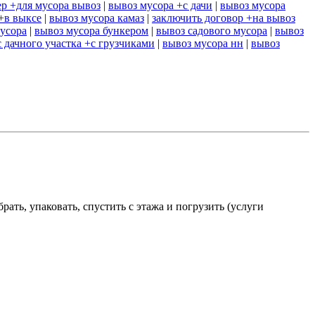
ер +для мусора вывоз
|
вывоз мусора +с дачи
|
вывоз мусора
+в выксе
|
вывоз мусора камаз
|
заключить договор +на вывоз
усора
|
вывоз мусора бункером
|
вывоз садового мусора
|
вывоз
 дачного участка +с грузчиками
|
вывоз мусора нн
|
вывоз
ать, упаковать, спустить с этажа и погрузить (услуги