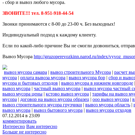
- сбор и вывоз любого мусора.
ЗВОНИТЕ!!! тел. 8-951-918-44-54
Звонки принимаются с 8-00 до 23-00 ч. Без выходных!
Индивидуальный подход к каждому клиенту.
Если по какой-либо причине Вы не смогли дозвониться, отправь
Вывоз Мусора
http://gruzoperevozkinn.narod.ru/index/vyvoz_musor
вывоз мусора самара
|
вывоз строительного Мусора
|
расчет вы
мусора
|
оплата вывоза мусора
|
вывоз мусора бор
|
сбор и выво
мусора и бытовых отходов
|
вывоз мусора в нижнем новгороде
вывоз мусора
|
частный вывоз мусора
|
вывоз мусора частный с
вывоз мусора цены
|
кстово вывоз мусора
|
тарифы на вывоз му
мусора
|
договор на вывоз мусора образец
|
ооо вывоз мусора
|
в
вывоз строительного мусора грузчики
|
вывоз мусора область
|
вывоз мусора
|
вывоз бытового мусора
|
вывоз мусора отходов
07.12.2014 в 23:09
комментировать
Интересно
Вам интересно
Больше не интересно