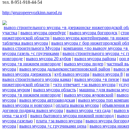
тел. 8-951-918-44-54
http://gruzoperevozkinn.narod.ru
вывоз строительного мусора +в дзержинске нижегородской об
участка
|
вывоз мусора оренбург
|
вывоз мусора богородск
|
сто
нижегородской области
|
вывоз мусора контейнерами +в нижне
табличка вывоз мусора
|
вывоз мусора г бор нижегородской обл
вывоз строительного Мусора
|
компании +по вывозу мусора +в 
мусора газель +с грузчиками
|
вывоз строительного мусора +с 
новгороде
|
вывоз мусора 20 кубов
|
вывоз мусора района
|
ооо 
мусора +в нижнем новгороде
|
вывоз мусора лидер
|
частный вы
мусора
|
вывоз мусора дальнеконстантиновский район
|
вывоз 
вывоз мусора дзержинск
|
куб вывоз мусора
|
вывоз мусора 8
|
в
вывоз строительного мусора камаз
|
вывоз мусора +в пензе
|
выв
нижегородской области
|
+кто отвечает +за вывоз мусора
|
услу
мусора муром
|
вывоз мусора область
|
машина +для вывоза мус
мусора +в нижнем новгороде
|
вывоз мусора жуковский
|
вывоз
мусора
|
вывоз мусора автозаводская
|
вывоз мусора топ компа
вывоз мусора н новгород
|
оплата вывоза мусора
|
объявления в
договор подряда вывоз мусора
|
вывоз мусора +из сада
|
вывоз 
цена +за куб
|
вывоз бытового мусора нижний новгород
|
вывоз
мусора газелью
|
плата +за вывоз мусора
|
вывоз мусора богоро
мусора
|
вывоз мусора +с грузчиками цена
|
вывоз мусора ниже