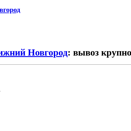
вгород
Нижний Новгород
: вывоз крупн
.