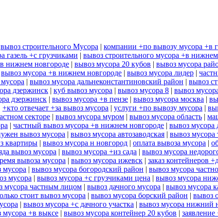
|
вывоз строительного Мусора
|
компании +по вывозу мусора +в 
а газель +с грузчиками
|
вывоз строительного мусора +в нижнем
+в нижнем новгороде
|
вывоз мусора 20 кубов
|
вывоз мусора рай
|
вывоз мусора +в нижнем новгороде
|
вывоз мусора лидер
|
частн
 мусора
|
вывоз мусора дальнеконстантиновский район
|
вывоз ст
ора дзержинск
|
куб вывоз мусора
|
вывоз мусора 8
|
вывоз мусор
ора дзержинск
|
вывоз мусора +в пензе
|
вывоз мусора москва
|
вы
|
+кто отвечает +за вывоз мусора
|
услуги +по вывозу мусора
|
вы
астном секторе
|
вывоз мусора муром
|
вывоз мусора область
|
ма
ора
|
частный вывоз мусора +в нижнем новгороде
|
вывоз мусора 
нужен вывоз мусора
|
вывоз мусора автозаводская
|
вывоз мусора
из квартиры
|
вывоз мусора н новгород
|
оплата вывоза мусора
|
о
яда вывоз мусора
|
вывоз мусора +из сада
|
вывоз мусора недорог
ремя вывоза мусора
|
вывоз мусора ижевск
|
заказ контейнеров +
з мусора
|
вывоз мусора богородский район
|
вывоз мусора частн
оз мусора
|
вывоз мусора +с грузчиками цена
|
вывоз мусора ниж
з мусора частным лицом
|
вывоз дачного мусора
|
вывоз мусора к
олько стоит вывоз мусора
|
вывоз мусора борский район
|
вывоз 
усора
|
вывоз мусора +с дачного участка
|
вывоз мусора нижний 
 мусора +в выксе
|
вывоз мусора контейнер 20 кубов
|
заявление