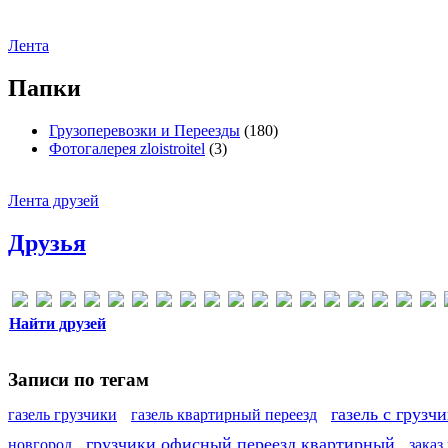
Лента
Папки
Грузоперевозки и Переезды
(180)
Фотогалерея zloistroitel
(3)
Лента друзей
Друзья
Найти друзей
Записи по тегам
газель с грузч
газель грузчики
газель квартирный переезд
грузчики офисный переезд квартирный
новгород
заказ