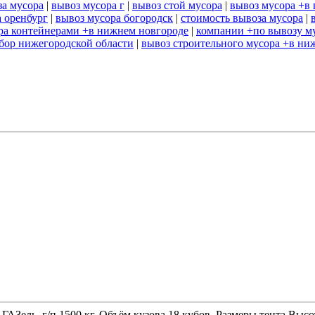
за мусора
|
вывоз мусора г
|
вывоз стой мусора
|
вывоз мусора +в 
 оренбург
|
вывоз мусора богородск
|
стоимость вывоза мусора
|
ра контейнерами +в нижнем новгороде
|
компании +по вывозу м
 бор нижегородской области
|
вывоз строительного мусора +в ни
 ГАЗель, г/п 1500 кг. Объём кузова 18 кубов. Размеры тента 