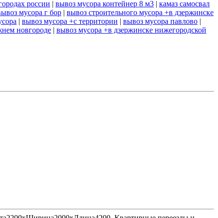
городах россии
|
вывоз мусора контейнер 8 м3
|
камаз самосвал
вывоз мусора г бор
|
вывоз строительного мусора +в дзержинске
усора
|
вывоз мусора +с территории
|
вывоз мусора павлово
|
жнем новгороде
|
вывоз мусора +в дзержинске нижегородской
Высота2200хШирина2000хДлина4200. Квартирные переезды и