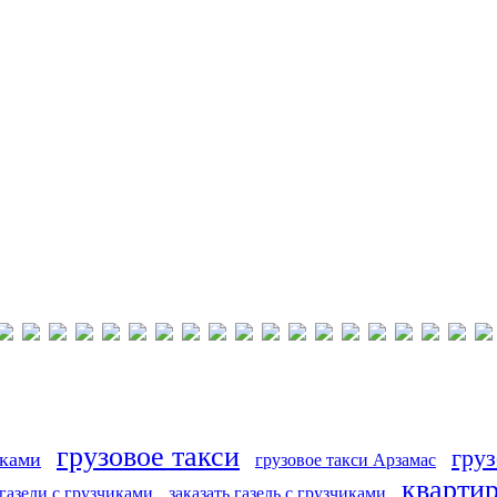
грузовое такси
груз
иками
грузовое такси Арзамас
кварти
 газели с грузчиками
заказать газель с грузчиками