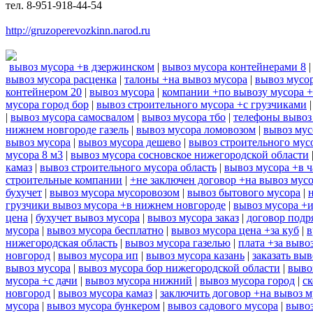
тел. 8-951-918-44-54
http://gruzoperevozkinn.narod.ru
вывоз мусора +в дзержинском
|
вывоз мусора контейнерами 8
вывоз мусора расценка
|
талоны +на вывоз мусора
|
вывоз мусор
контейнером 20
|
вывоз мусора
|
компании +по вывозу мусора 
мусора город бор
|
вывоз строительного мусора +с грузчиками
|
вывоз мусора самосвалом
|
вывоз мусора тбо
|
телефоны вывоз
нижнем новгороде газель
|
вывоз мусора ломовозом
|
вывоз мус
вывоз мусора
|
вывоз мусора дешево
|
вывоз строительного мус
мусора 8 м3
|
вывоз мусора сосновское нижегородской области
камаз
|
вывоз строительного мусора область
|
вывоз мусора +в ч
строительные компании
|
+не заключен договор +на вывоз мус
бухучет
|
вывоз мусора мусоровозом
|
вывоз бытового мусора
|
грузчики вывоз мусора +в нижнем новгороде
|
вывоз мусора +
цена
|
бухучет вывоз мусора
|
вывоз мусора заказ
|
договор подр
мусора
|
вывоз мусора бесплатно
|
вывоз мусора цена +за куб
|
в
нижегородская область
|
вывоз мусора газелью
|
плата +за выво
новгород
|
вывоз мусора ип
|
вывоз мусора казань
|
заказать выв
вывоз мусора
|
вывоз мусора бор нижегородской области
|
выво
мусора +с дачи
|
вывоз мусора нижний
|
вывоз мусора город
|
ск
новгород
|
вывоз мусора камаз
|
заключить договор +на вывоз м
мусора
|
вывоз мусора бункером
|
вывоз садового мусора
|
вывоз