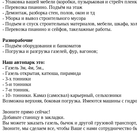
- Упаковка вашей мебели (коробки, пузырьковая и стрейч пленк
- Перевозка пианино. Подъём на этаж
- Демонтаж, разборка стен, полов, окон и тд
- Уборка и вывоз строительного мусора
- Подъем и спуск строительных материалов, мебели, шкафа, хо
- Перевозка пианино и сейфов, такелажные работы.
Разнорабочие
- Подъём оборудования и банкоматов
- Погрузка и разгрузка газелей, фур, вагонов;
Наш автопарк это:
- Газель 3м, 4м, 5м.,
- Газель открытая, катюша, пирамида
- 3-х тонники
- 5-и тонники
- 7-и тонник.
- 10- тонники. Камаз (самосвал) карьерный, сельхозники
Возможна верхняя, боковая погрузка. Имеются машины с гидр
Звоните прямо сейчас!
Добавьте станицу в закладки.
Вы можете заказать газель, бычок и другой грузовой транспорт
Звоните, мы сделаем все, чтобы Ваше с нами сотрудничество