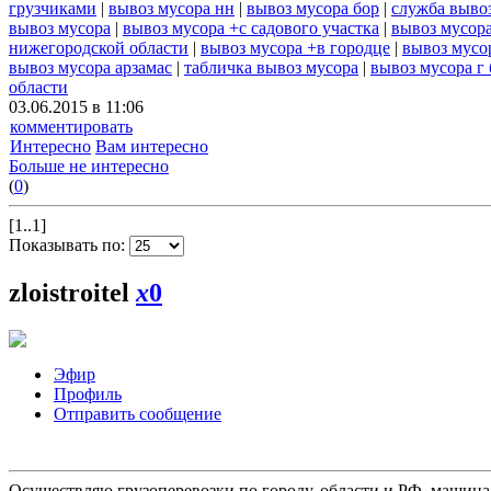
грузчиками
|
вывоз мусора нн
|
вывоз мусора бор
|
служба выво
вывоз мусора
|
вывоз мусора +с садового участка
|
вывоз мусора
нижегородской области
|
вывоз мусора +в городце
|
вывоз мусо
вывоз мусора арзамас
|
табличка вывоз мусора
|
вывоз мусора г
области
03.06.2015 в 11:06
комментировать
Интересно
Вам интересно
Больше не интересно
(
0
)
[1..1]
Показывать по:
zloistroitel
x
0
Эфир
Профиль
Отправить сообщение
Осуществляю грузоперевозки по городу, области и РФ, машина