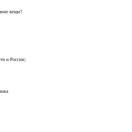
шние вещи?
;
ти и России;
ника