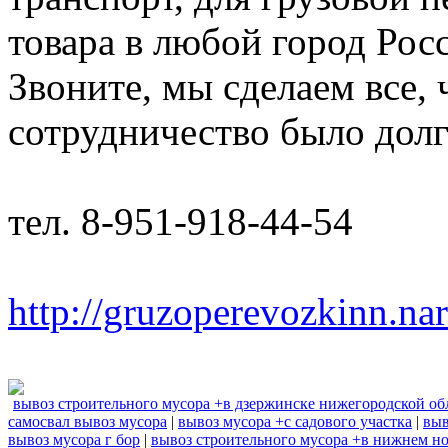
товара в любой город Рос
Звоните, мы сделаем все,
сотрудничество было дол
тел. 8-951-918-44-54
http://gruzoperevozkinn.na
вывоз строительного мусора +в дзержинске нижегородской об
самосвал вывоз мусора
|
вывоз мусора +с садового участка
|
выв
вывоз мусора г бор
|
вывоз строительного мусора +в нижнем н