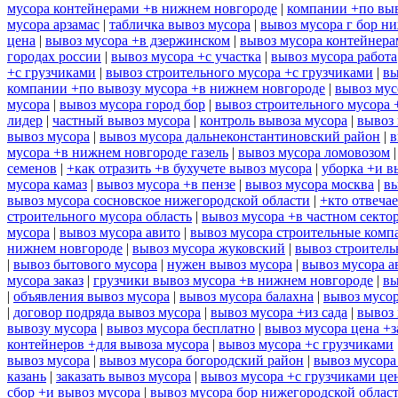
мусора контейнерами +в нижнем новгороде
|
компании +по выв
мусора арзамас
|
табличка вывоз мусора
|
вывоз мусора г бор н
цена
|
вывоз мусора +в дзержинском
|
вывоз мусора контейнера
городах россии
|
вывоз мусора +с участка
|
вывоз мусора работа
+с грузчиками
|
вывоз строительного мусора +с грузчиками
|
вы
компании +по вывозу мусора +в нижнем новгороде
|
вывоз мус
мусора
|
вывоз мусора город бор
|
вывоз строительного мусора 
лидер
|
частный вывоз мусора
|
контроль вывоза мусора
|
вывоз 
вывоз мусора
|
вывоз мусора дальнеконстантиновский район
|
в
мусора +в нижнем новгороде газель
|
вывоз мусора ломовозом
семенов
|
+как отразить +в бухучете вывоз мусора
|
уборка +и в
мусора камаз
|
вывоз мусора +в пензе
|
вывоз мусора москва
|
вы
вывоз мусора сосновское нижегородской области
|
+кто отвечае
строительного мусора область
|
вывоз мусора +в частном секто
мусора
|
вывоз мусора авито
|
вывоз мусора строительные комп
нижнем новгороде
|
вывоз мусора жуковский
|
вывоз строитель
|
вывоз бытового мусора
|
нужен вывоз мусора
|
вывоз мусора а
мусора заказ
|
грузчики вывоз мусора +в нижнем новгороде
|
вы
|
объявления вывоз мусора
|
вывоз мусора балахна
|
вывоз мусор
|
договор подряда вывоз мусора
|
вывоз мусора +из сада
|
вывоз 
вывозу мусора
|
вывоз мусора бесплатно
|
вывоз мусора цена +з
контейнеров +для вывоза мусора
|
вывоз мусора +с грузчиками
вывоз мусора
|
вывоз мусора богородский район
|
вывоз мусора
казань
|
заказать вывоз мусора
|
вывоз мусора +с грузчиками це
сбор +и вывоз мусора
|
вывоз мусора бор нижегородской облас