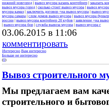
нижний новгород
|
вывоз мусора казань контейнер
|
заказать к
вывоз мусора город
|
сколько стоит вывоз мусора
|
вывоз мусор
мусора камаз
|
заключить договор +на вывоз мусора
|
вывоз мус
мусора самара
|
слом домов вывоз мусора
|
вывоз мусора бунке
россии
|
вывоз мусора контейнер 20 кубов
|
заявление +на выво
|
вывоз мусора бор
|
служба вывоза мусора
|
вывоз мусора г
03.06.2015 в 11:06
комментировать
Интересно
Вам интересно
Больше не интересно
(
0
)
Вывоз строительного му
Мы предлагаем вам каче
строительного и бытовог