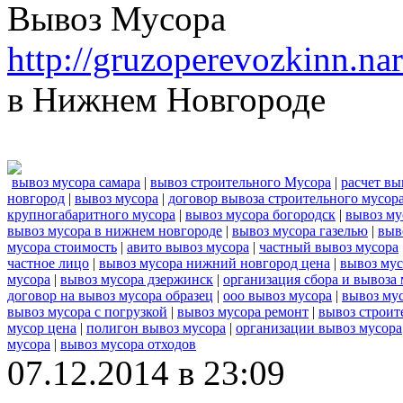
Вывоз Мусора
http://gruzoperevozkinn.n
в Нижнем Новгороде
вывоз мусора самара
|
вывоз строительного Мусора
|
расчет вы
новгород
|
вывоз мусора
|
договор вывоза строительного мусор
крупногабаритного мусора
|
вывоз мусора богородск
|
вывоз му
вывоз мусора в нижнем новгороде
|
вывоз мусора газелью
|
выв
мусора стоимость
|
авито вывоз мусора
|
частный вывоз мусора
частное лицо
|
вывоз мусора нижний новгород цена
|
вывоз мус
мусора
|
вывоз мусора дзержинск
|
организация сбора и вывоза
договор на вывоз мусора образец
|
ооо вывоз мусора
|
вывоз му
вывоз мусора с погрузкой
|
вывоз мусора ремонт
|
вывоз строит
мусор цена
|
полигон вывоз мусора
|
организации вывоз мусора
мусора
|
вывоз мусора отходов
07.12.2014 в 23:09