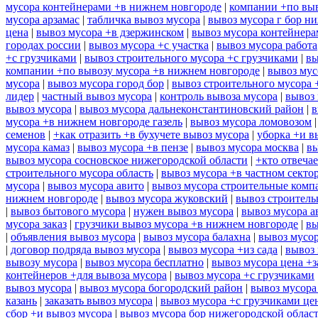
мусора контейнерами +в нижнем новгороде
|
компании +по выв
мусора арзамас
|
табличка вывоз мусора
|
вывоз мусора г бор н
цена
|
вывоз мусора +в дзержинском
|
вывоз мусора контейнера
городах россии
|
вывоз мусора +с участка
|
вывоз мусора работа
+с грузчиками
|
вывоз строительного мусора +с грузчиками
|
вы
компании +по вывозу мусора +в нижнем новгороде
|
вывоз мус
мусора
|
вывоз мусора город бор
|
вывоз строительного мусора 
лидер
|
частный вывоз мусора
|
контроль вывоза мусора
|
вывоз 
вывоз мусора
|
вывоз мусора дальнеконстантиновский район
|
в
мусора +в нижнем новгороде газель
|
вывоз мусора ломовозом
семенов
|
+как отразить +в бухучете вывоз мусора
|
уборка +и в
мусора камаз
|
вывоз мусора +в пензе
|
вывоз мусора москва
|
вы
вывоз мусора сосновское нижегородской области
|
+кто отвечае
строительного мусора область
|
вывоз мусора +в частном секто
мусора
|
вывоз мусора авито
|
вывоз мусора строительные комп
нижнем новгороде
|
вывоз мусора жуковский
|
вывоз строитель
|
вывоз бытового мусора
|
нужен вывоз мусора
|
вывоз мусора а
мусора заказ
|
грузчики вывоз мусора +в нижнем новгороде
|
вы
|
объявления вывоз мусора
|
вывоз мусора балахна
|
вывоз мусор
|
договор подряда вывоз мусора
|
вывоз мусора +из сада
|
вывоз 
вывозу мусора
|
вывоз мусора бесплатно
|
вывоз мусора цена +з
контейнеров +для вывоза мусора
|
вывоз мусора +с грузчиками
вывоз мусора
|
вывоз мусора богородский район
|
вывоз мусора
казань
|
заказать вывоз мусора
|
вывоз мусора +с грузчиками це
сбор +и вывоз мусора
|
вывоз мусора бор нижегородской облас