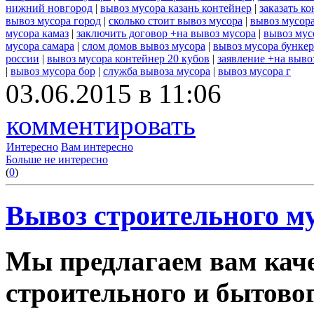
нижний новгород
|
вывоз мусора казань контейнер
|
заказать к
вывоз мусора город
|
сколько стоит вывоз мусора
|
вывоз мусор
мусора камаз
|
заключить договор +на вывоз мусора
|
вывоз мус
мусора самара
|
слом домов вывоз мусора
|
вывоз мусора бунке
россии
|
вывоз мусора контейнер 20 кубов
|
заявление +на выво
|
вывоз мусора бор
|
служба вывоза мусора
|
вывоз мусора г
03.06.2015 в 11:06
комментировать
Интересно
Вам интересно
Больше не интересно
(
0
)
Вывоз строительного му
Мы предлагаем вам каче
строительного и бытовог