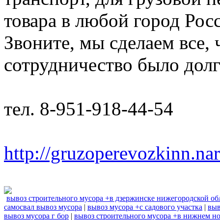
товара в любой город Рос
Звоните, мы сделаем все,
сотрудничество было дол
тел. 8-951-918-44-54
http://gruzoperevozkinn.na
вывоз строительного мусора +в дзержинске нижегородской об
самосвал вывоз мусора
|
вывоз мусора +с садового участка
|
выв
вывоз мусора г бор
|
вывоз строительного мусора +в нижнем н