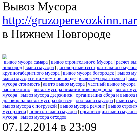
Вывоз Мусора
http://gruzoperevozkinn.n
в Нижнем Новгороде
вывоз мусора самара
|
вывоз строительного Мусора
|
расчет вы
новгород
|
вывоз мусора
|
договор вывоза строительного мусор
крупногабаритного мусора
|
вывоз мусора богородск
|
вывоз му
вывоз мусора в нижнем новгороде
|
вывоз мусора газелью
|
выв
мусора стоимость
|
авито вывоз мусора
|
частный вывоз мусора
частное лицо
|
вывоз мусора нижний новгород цена
|
вывоз мус
мусора
|
вывоз мусора дзержинск
|
организация сбора и вывоза
договор на вывоз мусора образец
|
ооо вывоз мусора
|
вывоз му
вывоз мусора с погрузкой
|
вывоз мусора ремонт
|
вывоз строит
мусор цена
|
полигон вывоз мусора
|
организации вывоз мусора
мусора
|
вывоз мусора отходов
07.12.2014 в 23:09