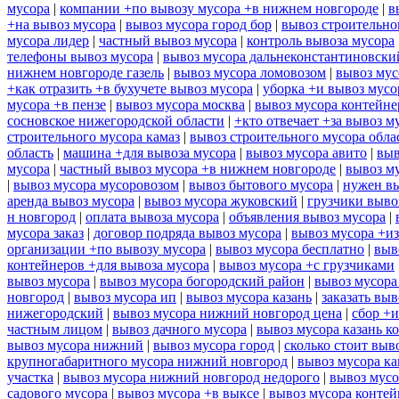
мусора
|
компании +по вывозу мусора +в нижнем новгороде
|
в
+на вывоз мусора
|
вывоз мусора город бор
|
вывоз строительно
мусора лидер
|
частный вывоз мусора
|
контроль вывоза мусора
телефоны вывоз мусора
|
вывоз мусора дальнеконстантиновски
нижнем новгороде газель
|
вывоз мусора ломовозом
|
вывоз мус
+как отразить +в бухучете вывоз мусора
|
уборка +и вывоз мусо
мусора +в пензе
|
вывоз мусора москва
|
вывоз мусора контейн
сосновское нижегородской области
|
+кто отвечает +за вывоз м
строительного мусора камаз
|
вывоз строительного мусора обла
область
|
машина +для вывоза мусора
|
вывоз мусора авито
|
выв
мусора
|
частный вывоз мусора +в нижнем новгороде
|
вывоз м
|
вывоз мусора мусоровозом
|
вывоз бытового мусора
|
нужен вы
аренда вывоз мусора
|
вывоз мусора жуковский
|
грузчики выво
н новгород
|
оплата вывоза мусора
|
объявления вывоз мусора
|
мусора заказ
|
договор подряда вывоз мусора
|
вывоз мусора +из
организации +по вывозу мусора
|
вывоз мусора бесплатно
|
выв
контейнеров +для вывоза мусора
|
вывоз мусора +с грузчиками
вывоз мусора
|
вывоз мусора богородский район
|
вывоз мусора
новгород
|
вывоз мусора ип
|
вывоз мусора казань
|
заказать выв
нижегородский
|
вывоз мусора нижний новгород цена
|
сбор +и
частным лицом
|
вывоз дачного мусора
|
вывоз мусора казань к
вывоз мусора нижний
|
вывоз мусора город
|
сколько стоит выв
крупногабаритного мусора нижний новгород
|
вывоз мусора ка
участка
|
вывоз мусора нижний новгород недорого
|
вывоз мусо
садового мусора
|
вывоз мусора +в выксе
|
вывоз мусора контей