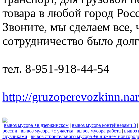
товара в любой город Рос
Звоните, мы сделаем все,
сотрудничество было дол
тел. 8-951-918-44-54
http://gruzoperevozkinn.na
вывоз мусора +в дзержинском
|
вывоз мусора контейнерами 8
россии
|
вывоз мусора +с участка
|
вывоз мусора работа
|
вывоз 
грузчиками
|
вывоз строительного мусора +в нижнем новгород