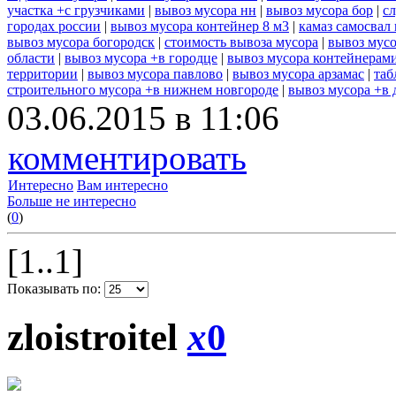
участка +с грузчиками
|
вывоз мусора нн
|
вывоз мусора бор
|
с
городах россии
|
вывоз мусора контейнер 8 м3
|
камаз самосвал
вывоз мусора богородск
|
стоимость вывоза мусора
|
вывоз мусо
области
|
вывоз мусора +в городце
|
вывоз мусора контейнерам
территории
|
вывоз мусора павлово
|
вывоз мусора арзамас
|
таб
строительного мусора +в нижнем новгороде
|
вывоз мусора +в 
03.06.2015 в 11:06
комментировать
Интересно
Вам интересно
Больше не интересно
(
0
)
[1..1]
Показывать по:
zloistroitel
x
0