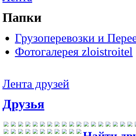
Папки
Грузоперевозки и Пере
Фотогалерея zloistroitel
Лента друзей
Друзья
Найти др