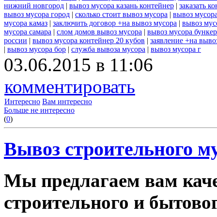
нижний новгород
|
вывоз мусора казань контейнер
|
заказать к
вывоз мусора город
|
сколько стоит вывоз мусора
|
вывоз мусор
мусора камаз
|
заключить договор +на вывоз мусора
|
вывоз мус
мусора самара
|
слом домов вывоз мусора
|
вывоз мусора бунке
россии
|
вывоз мусора контейнер 20 кубов
|
заявление +на выво
|
вывоз мусора бор
|
служба вывоза мусора
|
вывоз мусора г
03.06.2015 в 11:06
комментировать
Интересно
Вам интересно
Больше не интересно
(
0
)
Вывоз строительного му
Мы предлагаем вам каче
строительного и бытовог