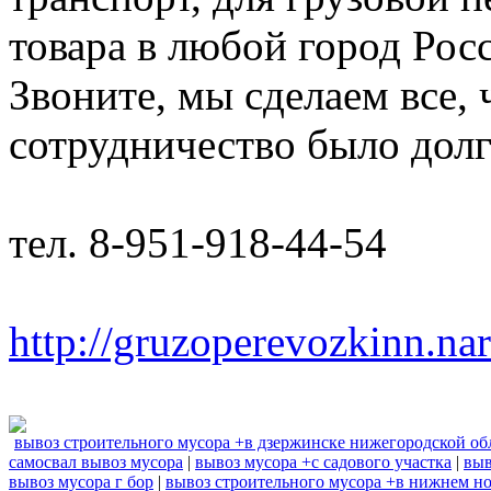
товара в любой город Рос
Звоните, мы сделаем все,
сотрудничество было дол
тел. 8-951-918-44-54
http://gruzoperevozkinn.na
вывоз строительного мусора +в дзержинске нижегородской об
самосвал вывоз мусора
|
вывоз мусора +с садового участка
|
выв
вывоз мусора г бор
|
вывоз строительного мусора +в нижнем н