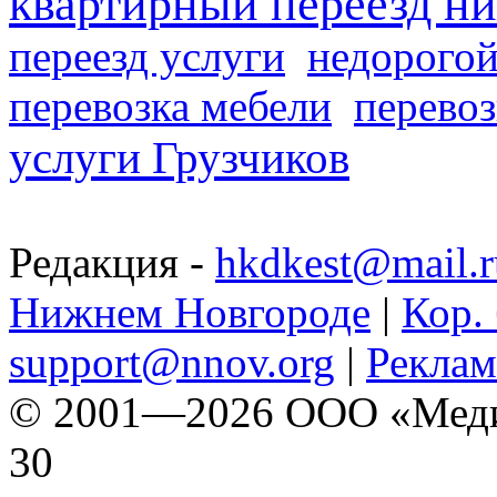
квартирный переезд н
переезд услуги
недорогой
перевозка мебели
перевоз
услуги Грузчиков
Редакция -
hkdkest@mail.r
Нижнем Новгороде
|
Кор. 
support@nnov.org
|
Реклам
© 2001—2026 ООО «Медиа 
30