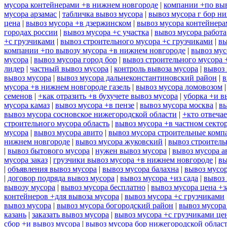
мусора контейнерами +в нижнем новгороде
|
компании +по выв
мусора арзамас
|
табличка вывоз мусора
|
вывоз мусора г бор н
цена
|
вывоз мусора +в дзержинском
|
вывоз мусора контейнера
городах россии
|
вывоз мусора +с участка
|
вывоз мусора работа
+с грузчиками
|
вывоз строительного мусора +с грузчиками
|
вы
компании +по вывозу мусора +в нижнем новгороде
|
вывоз мус
мусора
|
вывоз мусора город бор
|
вывоз строительного мусора 
лидер
|
частный вывоз мусора
|
контроль вывоза мусора
|
вывоз 
вывоз мусора
|
вывоз мусора дальнеконстантиновский район
|
в
мусора +в нижнем новгороде газель
|
вывоз мусора ломовозом
семенов
|
+как отразить +в бухучете вывоз мусора
|
уборка +и в
мусора камаз
|
вывоз мусора +в пензе
|
вывоз мусора москва
|
вы
вывоз мусора сосновское нижегородской области
|
+кто отвечае
строительного мусора область
|
вывоз мусора +в частном секто
мусора
|
вывоз мусора авито
|
вывоз мусора строительные комп
нижнем новгороде
|
вывоз мусора жуковский
|
вывоз строитель
|
вывоз бытового мусора
|
нужен вывоз мусора
|
вывоз мусора а
мусора заказ
|
грузчики вывоз мусора +в нижнем новгороде
|
вы
|
объявления вывоз мусора
|
вывоз мусора балахна
|
вывоз мусор
|
договор подряда вывоз мусора
|
вывоз мусора +из сада
|
вывоз 
вывозу мусора
|
вывоз мусора бесплатно
|
вывоз мусора цена +з
контейнеров +для вывоза мусора
|
вывоз мусора +с грузчиками
вывоз мусора
|
вывоз мусора богородский район
|
вывоз мусора
казань
|
заказать вывоз мусора
|
вывоз мусора +с грузчиками це
сбор +и вывоз мусора
|
вывоз мусора бор нижегородской облас