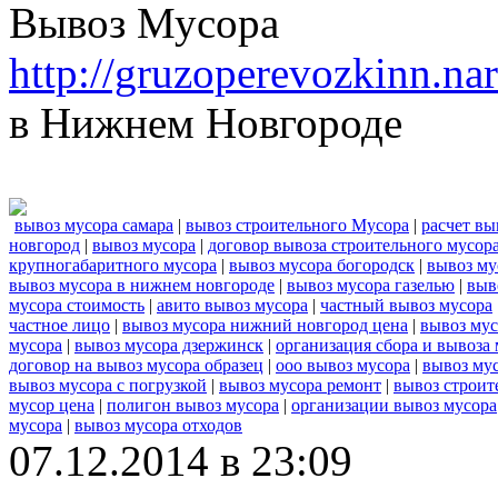
Вывоз Мусора
http://gruzoperevozkinn.n
в Нижнем Новгороде
вывоз мусора самара
|
вывоз строительного Мусора
|
расчет вы
новгород
|
вывоз мусора
|
договор вывоза строительного мусор
крупногабаритного мусора
|
вывоз мусора богородск
|
вывоз му
вывоз мусора в нижнем новгороде
|
вывоз мусора газелью
|
выв
мусора стоимость
|
авито вывоз мусора
|
частный вывоз мусора
частное лицо
|
вывоз мусора нижний новгород цена
|
вывоз мус
мусора
|
вывоз мусора дзержинск
|
организация сбора и вывоза
договор на вывоз мусора образец
|
ооо вывоз мусора
|
вывоз му
вывоз мусора с погрузкой
|
вывоз мусора ремонт
|
вывоз строит
мусор цена
|
полигон вывоз мусора
|
организации вывоз мусора
мусора
|
вывоз мусора отходов
07.12.2014 в 23:09