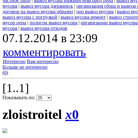
частное лицо
|
вывоз мусора нижний новгород цена
|
вывоз мус
мусора
|
вывоз мусора дзержинск
|
организация сбора и вывоза
договор на вывоз мусора образец
|
ооо вывоз мусора
|
вывоз му
вывоз мусора с погрузкой
|
вывоз мусора ремонт
|
вывоз строит
мусор цена
|
полигон вывоз мусора
|
организации вывоз мусора
мусора
|
вывоз мусора отходов
07.12.2014 в 23:09
комментировать
Интересно
Вам интересно
Больше не интересно
(
0
)
[1..1]
Показывать по:
zloistroitel
x
0