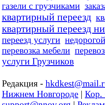
газели с грузчиками
заказ
квартирный переезд
кв
квартирный переезд н
переезд услуги
недорогой
перевозка мебели
перевоз
услуги Грузчиков
Редакция -
hkdkest@mail.r
Нижнем Новгороде
|
Кор. 
support@nnov.org
|
Реклам