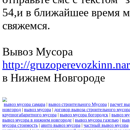
54,и в ближайшее время м
свяжемся.
Вывоз Мусора
http://gruzoperevozkinn.n
в Нижнем Новгороде
вывоз мусора самара
|
вывоз строительного Мусора
|
расчет вы
новгород
|
вывоз мусора
|
договор вывоза строительного мусор
крупногабаритного мусора
|
вывоз мусора богородск
|
вывоз му
вывоз мусора в нижнем новгороде
|
вывоз мусора газелью
|
выв
мусора стоимость
|
авито вывоз мусора
|
частный вывоз мусора