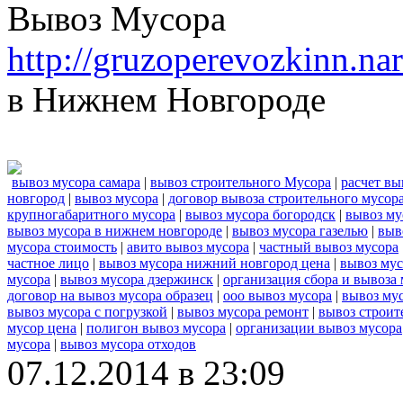
Вывоз Мусора
http://gruzoperevozkinn.n
в Нижнем Новгороде
вывоз мусора самара
|
вывоз строительного Мусора
|
расчет вы
новгород
|
вывоз мусора
|
договор вывоза строительного мусор
крупногабаритного мусора
|
вывоз мусора богородск
|
вывоз му
вывоз мусора в нижнем новгороде
|
вывоз мусора газелью
|
выв
мусора стоимость
|
авито вывоз мусора
|
частный вывоз мусора
частное лицо
|
вывоз мусора нижний новгород цена
|
вывоз мус
мусора
|
вывоз мусора дзержинск
|
организация сбора и вывоза
договор на вывоз мусора образец
|
ооо вывоз мусора
|
вывоз му
вывоз мусора с погрузкой
|
вывоз мусора ремонт
|
вывоз строит
мусор цена
|
полигон вывоз мусора
|
организации вывоз мусора
мусора
|
вывоз мусора отходов
07.12.2014 в 23:09