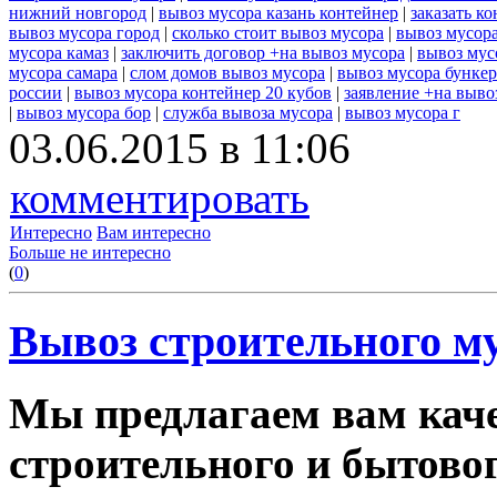
нижний новгород
|
вывоз мусора казань контейнер
|
заказать к
вывоз мусора город
|
сколько стоит вывоз мусора
|
вывоз мусор
мусора камаз
|
заключить договор +на вывоз мусора
|
вывоз мус
мусора самара
|
слом домов вывоз мусора
|
вывоз мусора бунке
россии
|
вывоз мусора контейнер 20 кубов
|
заявление +на выво
|
вывоз мусора бор
|
служба вывоза мусора
|
вывоз мусора г
03.06.2015 в 11:06
комментировать
Интересно
Вам интересно
Больше не интересно
(
0
)
Вывоз строительного му
Мы предлагаем вам каче
строительного и бытовог