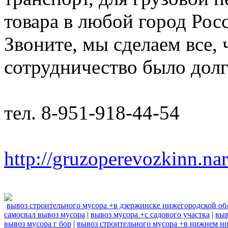
товара в любой город Рос
Звоните, мы сделаем все,
сотрудничество было дол
тел. 8-951-918-44-54
http://gruzoperevozkinn.na
вывоз строительного мусора +в дзержинске нижегородской об
самосвал вывоз мусора
|
вывоз мусора +с садового участка
|
выв
вывоз мусора г бор
|
вывоз строительного мусора +в нижнем н