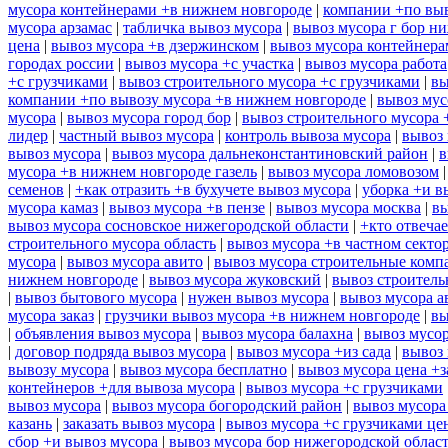
мусора контейнерами +в нижнем новгороде
|
компании +по выв
мусора арзамас
|
табличка вывоз мусора
|
вывоз мусора г бор н
цена
|
вывоз мусора +в дзержинском
|
вывоз мусора контейнера
городах россии
|
вывоз мусора +с участка
|
вывоз мусора работа
+с грузчиками
|
вывоз строительного мусора +с грузчиками
|
вы
компании +по вывозу мусора +в нижнем новгороде
|
вывоз мус
мусора
|
вывоз мусора город бор
|
вывоз строительного мусора 
лидер
|
частный вывоз мусора
|
контроль вывоза мусора
|
вывоз 
вывоз мусора
|
вывоз мусора дальнеконстантиновский район
|
в
мусора +в нижнем новгороде газель
|
вывоз мусора ломовозом
семенов
|
+как отразить +в бухучете вывоз мусора
|
уборка +и в
мусора камаз
|
вывоз мусора +в пензе
|
вывоз мусора москва
|
вы
вывоз мусора сосновское нижегородской области
|
+кто отвечае
строительного мусора область
|
вывоз мусора +в частном секто
мусора
|
вывоз мусора авито
|
вывоз мусора строительные комп
нижнем новгороде
|
вывоз мусора жуковский
|
вывоз строитель
|
вывоз бытового мусора
|
нужен вывоз мусора
|
вывоз мусора а
мусора заказ
|
грузчики вывоз мусора +в нижнем новгороде
|
вы
|
объявления вывоз мусора
|
вывоз мусора балахна
|
вывоз мусор
|
договор подряда вывоз мусора
|
вывоз мусора +из сада
|
вывоз 
вывозу мусора
|
вывоз мусора бесплатно
|
вывоз мусора цена +з
контейнеров +для вывоза мусора
|
вывоз мусора +с грузчиками
вывоз мусора
|
вывоз мусора богородский район
|
вывоз мусора
казань
|
заказать вывоз мусора
|
вывоз мусора +с грузчиками це
сбор +и вывоз мусора
|
вывоз мусора бор нижегородской облас