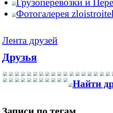
Грузоперевозки и Пер
Фотогалерея zloistroite
Лента друзей
Друзья
Найти др
Записи по тегам