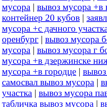
мусора
|
вывоз мусора +в 
контейнер 20 кубов
|
заяв
мусора +с дачного участк
оренбург
|
вывоз мусора б
мусора
|
вывоз мусора г б
мусора +в дзержинске ни
мусора +в городце
|
вывоз
самосвал вывоз мусора
|
в
участка
|
вывоз мусора па
табличка вывоз мусора
|
в