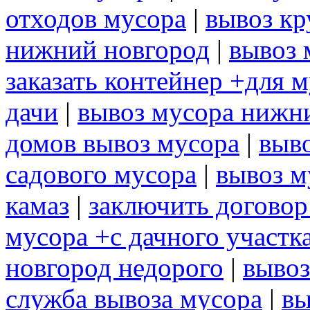
отходов мусора
|
вывоз кр
нижний новгород
|
вывоз 
заказать контейнер +для 
дачи
|
вывоз мусора нижн
домов вывоз мусора
|
выв
садового мусора
|
вывоз м
камаз
|
заключить договор
мусора +с дачного участк
новгород недорого
|
вывоз
служба вывоза мусора
|
вы