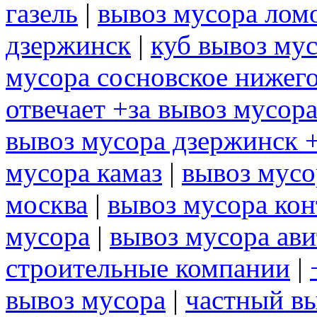
газель
|
вывоз мусора лом
дзержинск
|
куб вывоз му
мусора сосновское нижег
отвечает +за вывоз мусор
вывоз мусора дзержинск +
мусора камаз
|
вывоз мусо
москва
|
вывоз мусора ко
мусора
|
вывоз мусора ави
строительные компании
|
вывоз мусора
|
частный в