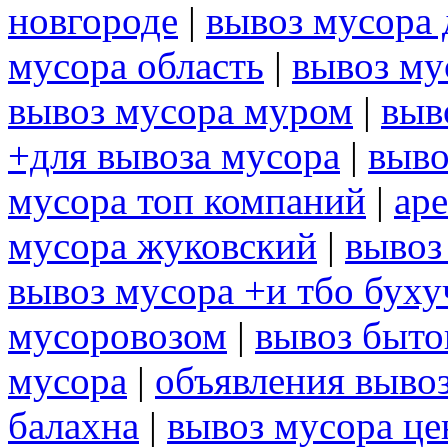
новгороде
|
вывоз мусора
мусора область
|
вывоз му
вывоз мусора муром
|
выв
+для вывоза мусора
|
выво
мусора топ компаний
|
ар
мусора жуковский
|
вывоз
вывоз мусора +и тбо буху
мусоровозом
|
вывоз быто
мусора
|
объявления выво
балахна
|
вывоз мусора це