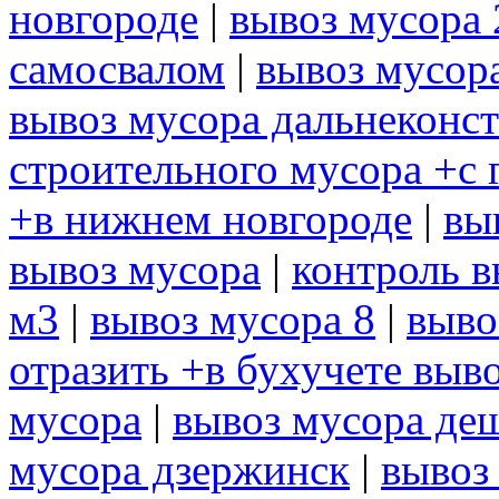
новгороде
|
вывоз мусора 
самосвалом
|
вывоз мусор
вывоз мусора дальнеконс
строительного мусора +с 
+в нижнем новгороде
|
вы
вывоз мусора
|
контроль в
м3
|
вывоз мусора 8
|
выво
отразить +в бухучете выв
мусора
|
вывоз мусора де
мусора дзержинск
|
вывоз