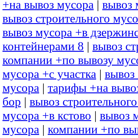
+на вывоз мусора
|
вывоз 
вывоз строительного мус
вывоз мусора +в дзержин
контейнерами 8
|
вывоз с
компании +по вывозу мус
мусора +с участка
|
вывоз
мусора
|
тарифы +на выво
бор
|
вывоз строительного
мусора +в кстово
|
вывоз 
мусора
|
компании +по вы