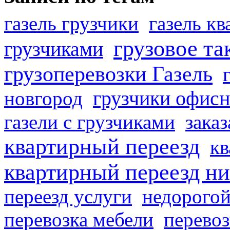
газель грузчики
газель к
грузовое та
грузчиками
грузоперевозки Газель
грузчики офисн
новгород
газели с грузчиками
заказ
квартирный переезд
кв
квартирный переезд н
переезд услуги
недорогой
перевозка мебели
перевоз