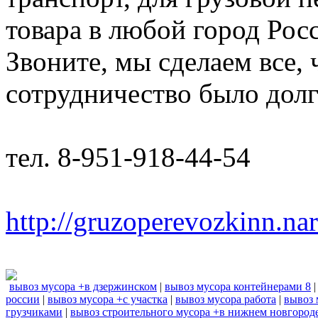
товара в любой город Рос
Звоните, мы сделаем все,
сотрудничество было дол
тел. 8-951-918-44-54
http://gruzoperevozkinn.na
вывоз мусора +в дзержинском
|
вывоз мусора контейнерами 8
россии
|
вывоз мусора +с участка
|
вывоз мусора работа
|
вывоз 
грузчиками
|
вывоз строительного мусора +в нижнем новгород