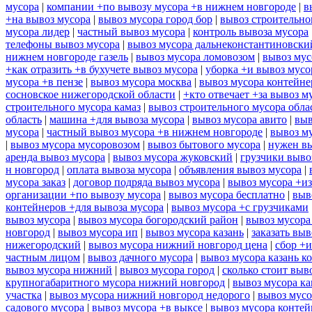
мусора
|
компании +по вывозу мусора +в нижнем новгороде
|
в
+на вывоз мусора
|
вывоз мусора город бор
|
вывоз строительно
мусора лидер
|
частный вывоз мусора
|
контроль вывоза мусора
телефоны вывоз мусора
|
вывоз мусора дальнеконстантиновски
нижнем новгороде газель
|
вывоз мусора ломовозом
|
вывоз мус
+как отразить +в бухучете вывоз мусора
|
уборка +и вывоз мусо
мусора +в пензе
|
вывоз мусора москва
|
вывоз мусора контейн
сосновское нижегородской области
|
+кто отвечает +за вывоз м
строительного мусора камаз
|
вывоз строительного мусора обла
область
|
машина +для вывоза мусора
|
вывоз мусора авито
|
выв
мусора
|
частный вывоз мусора +в нижнем новгороде
|
вывоз м
|
вывоз мусора мусоровозом
|
вывоз бытового мусора
|
нужен вы
аренда вывоз мусора
|
вывоз мусора жуковский
|
грузчики выво
н новгород
|
оплата вывоза мусора
|
объявления вывоз мусора
|
мусора заказ
|
договор подряда вывоз мусора
|
вывоз мусора +из
организации +по вывозу мусора
|
вывоз мусора бесплатно
|
выв
контейнеров +для вывоза мусора
|
вывоз мусора +с грузчиками
вывоз мусора
|
вывоз мусора богородский район
|
вывоз мусора
новгород
|
вывоз мусора ип
|
вывоз мусора казань
|
заказать выв
нижегородский
|
вывоз мусора нижний новгород цена
|
сбор +и
частным лицом
|
вывоз дачного мусора
|
вывоз мусора казань к
вывоз мусора нижний
|
вывоз мусора город
|
сколько стоит выв
крупногабаритного мусора нижний новгород
|
вывоз мусора ка
участка
|
вывоз мусора нижний новгород недорого
|
вывоз мусо
садового мусора
|
вывоз мусора +в выксе
|
вывоз мусора контей