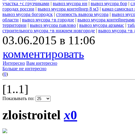
участка +с грузчиками
|
вывоз мусора нн
|
вывоз мусора бор
|
с
городах россии
|
вывоз мусора контейнер 8 м3
|
камаз самосвал
вывоз мусора богородск
|
стоимость вывоза мусора
|
вывоз мусо
области
|
вывоз мусора +в городце
|
вывоз мусора контейнерам
территории
|
вывоз мусора павлово
|
вывоз мусора арзамас
|
таб
строительного мусора +в нижнем новгороде
|
вывоз мусора +в 
03.06.2015 в 11:06
комментировать
Интересно
Вам интересно
Больше не интересно
(
0
)
[1..1]
Показывать по:
zloistroitel
x
0