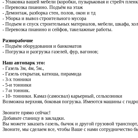
- Упаковка вашей мебели (коробки, пузырьковая и стрейч пленк
- Перевозка пианино. Подъём на этаж
- Демонтаж, разборка стен, полов, окон и тд
- Уборка и вывоз строительного мусора
- Подъем и спуск строительных материалов, мебели, шкафа, хо
- Перевозка пианино и сейфов, такелажные работы.
Разнорабочие
- Подъём оборудования и банкоматов
- Погрузка и разгрузка газелей, фур, вагонов;
Наш автопарк это:
- Газель 3м, 4м, 5м.,
- Газель открытая, катюша, пирамида
- 3-х тонники
- 5-и тонники
- 7-и тонник.
- 10- тонники. Камаз (самосвал) карьерный, сельхозники
Возможна верхняя, боковая погрузка. Имеются машины с гидр
Звоните прямо сейчас!
Добавьте станицу в закладки.
Вы можете заказать газель, бычок и другой грузовой транспорт
Звоните, мы сделаем все, чтобы Ваше с нами сотрудничество