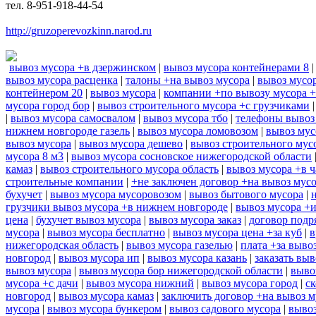
тел. 8-951-918-44-54
http://gruzoperevozkinn.narod.ru
вывоз мусора +в дзержинском
|
вывоз мусора контейнерами 8
вывоз мусора расценка
|
талоны +на вывоз мусора
|
вывоз мусор
контейнером 20
|
вывоз мусора
|
компании +по вывозу мусора 
мусора город бор
|
вывоз строительного мусора +с грузчиками
|
вывоз мусора самосвалом
|
вывоз мусора тбо
|
телефоны вывоз
нижнем новгороде газель
|
вывоз мусора ломовозом
|
вывоз мус
вывоз мусора
|
вывоз мусора дешево
|
вывоз строительного мус
мусора 8 м3
|
вывоз мусора сосновское нижегородской области
камаз
|
вывоз строительного мусора область
|
вывоз мусора +в ч
строительные компании
|
+не заключен договор +на вывоз мус
бухучет
|
вывоз мусора мусоровозом
|
вывоз бытового мусора
|
грузчики вывоз мусора +в нижнем новгороде
|
вывоз мусора +
цена
|
бухучет вывоз мусора
|
вывоз мусора заказ
|
договор подр
мусора
|
вывоз мусора бесплатно
|
вывоз мусора цена +за куб
|
в
нижегородская область
|
вывоз мусора газелью
|
плата +за выво
новгород
|
вывоз мусора ип
|
вывоз мусора казань
|
заказать выв
вывоз мусора
|
вывоз мусора бор нижегородской области
|
выво
мусора +с дачи
|
вывоз мусора нижний
|
вывоз мусора город
|
ск
новгород
|
вывоз мусора камаз
|
заключить договор +на вывоз м
мусора
|
вывоз мусора бункером
|
вывоз садового мусора
|
вывоз