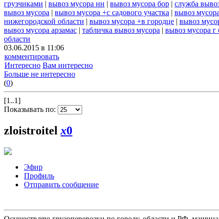
грузчиками
|
вывоз мусора нн
|
вывоз мусора бор
|
служба выво
вывоз мусора
|
вывоз мусора +с садового участка
|
вывоз мусора
нижегородской области
|
вывоз мусора +в городце
|
вывоз мусо
вывоз мусора арзамас
|
табличка вывоз мусора
|
вывоз мусора г
области
03.06.2015 в 11:06
комментировать
Интересно
Вам интересно
Больше не интересно
(
0
)
[1..1]
Показывать по:
zloistroitel
x
0
Эфир
Профиль
Отправить сообщение
Осуществляю грузоперевозки по городу, области и РФ, машина