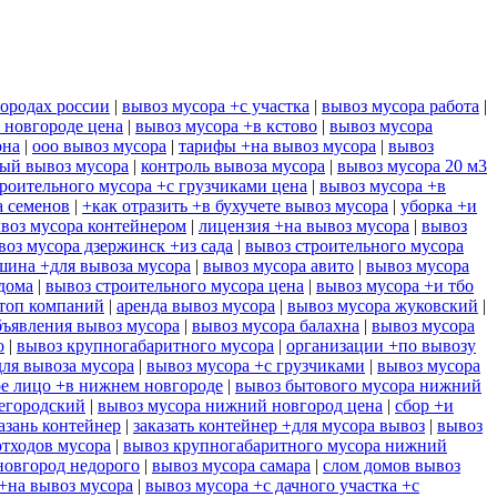
городах россии
|
вывоз мусора +с участка
|
вывоз мусора работа
|
 новгороде цена
|
вывоз мусора +в кстово
|
вывоз мусора
она
|
ооо вывоз мусора
|
тарифы +на вывоз мусора
|
вывоз
ый вывоз мусора
|
контроль вывоза мусора
|
вывоз мусора 20 м3
роительного мусора +с грузчиками цена
|
вывоз мусора +в
а семенов
|
+как отразить +в бухучете вывоз мусора
|
уборка +и
воз мусора контейнером
|
лицензия +на вывоз мусора
|
вывоз
воз мусора дзержинск +из сада
|
вывоз строительного мусора
шина +для вывоза мусора
|
вывоз мусора авито
|
вывоз мусора
дома
|
вывоз строительного мусора цена
|
вывоз мусора +и тбо
 топ компаний
|
аренда вывоз мусора
|
вывоз мусора жуковский
|
бъявления вывоз мусора
|
вывоз мусора балахна
|
вывоз мусора
о
|
вывоз крупногабаритного мусора
|
организации +по вывозу
для вывоза мусора
|
вывоз мусора +с грузчиками
|
вывоз мусора
ое лицо +в нижнем новгороде
|
вывоз бытового мусора нижний
егородский
|
вывоз мусора нижний новгород цена
|
сбор +и
азань контейнер
|
заказать контейнер +для мусора вывоз
|
вывоз
отходов мусора
|
вывоз крупногабаритного мусора нижний
новгород недорого
|
вывоз мусора самара
|
слом домов вывоз
 +на вывоз мусора
|
вывоз мусора +с дачного участка +с