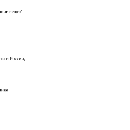
шние вещи?
;
ти и России;
ника