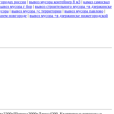
городах россии
|
вывоз мусора контейнер 8 м3
|
камаз самосвал
вывоз мусора г бор
|
вывоз строительного мусора +в дзержинске
усора
|
вывоз мусора +с территории
|
вывоз мусора павлово
|
жнем новгороде
|
вывоз мусора +в дзержинске нижегородской
Высота2200хШирина2000хДлина4200. Квартирные переезды и