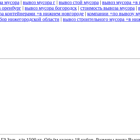
за мусора
|
вывоз мусора г
|
вывоз стой мусора
|
вывоз мусора +в 
 оренбург
|
вывоз мусора богородск
|
стоимость вывоза мусора
|
ра контейнерами +в нижнем новгороде
|
компании +по вывозу м
 бор нижегородской области
|
вывоз строительного мусора +в ни
 ГАЗель, г/п 1500 кг. Объём кузова 18 кубов. Размеры тента 