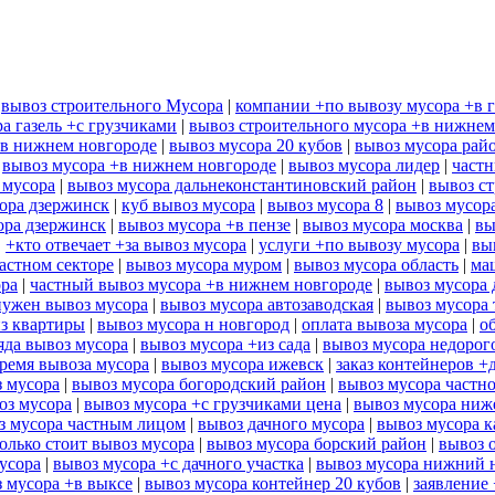
|
вывоз строительного Мусора
|
компании +по вывозу мусора +в 
а газель +с грузчиками
|
вывоз строительного мусора +в нижнем
+в нижнем новгороде
|
вывоз мусора 20 кубов
|
вывоз мусора рай
|
вывоз мусора +в нижнем новгороде
|
вывоз мусора лидер
|
частн
 мусора
|
вывоз мусора дальнеконстантиновский район
|
вывоз ст
ора дзержинск
|
куб вывоз мусора
|
вывоз мусора 8
|
вывоз мусор
ора дзержинск
|
вывоз мусора +в пензе
|
вывоз мусора москва
|
вы
|
+кто отвечает +за вывоз мусора
|
услуги +по вывозу мусора
|
вы
астном секторе
|
вывоз мусора муром
|
вывоз мусора область
|
ма
ора
|
частный вывоз мусора +в нижнем новгороде
|
вывоз мусора 
нужен вывоз мусора
|
вывоз мусора автозаводская
|
вывоз мусора
из квартиры
|
вывоз мусора н новгород
|
оплата вывоза мусора
|
о
яда вывоз мусора
|
вывоз мусора +из сада
|
вывоз мусора недорог
ремя вывоза мусора
|
вывоз мусора ижевск
|
заказ контейнеров +
з мусора
|
вывоз мусора богородский район
|
вывоз мусора частн
оз мусора
|
вывоз мусора +с грузчиками цена
|
вывоз мусора ниж
з мусора частным лицом
|
вывоз дачного мусора
|
вывоз мусора к
олько стоит вывоз мусора
|
вывоз мусора борский район
|
вывоз 
усора
|
вывоз мусора +с дачного участка
|
вывоз мусора нижний 
 мусора +в выксе
|
вывоз мусора контейнер 20 кубов
|
заявление