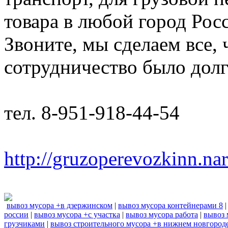
товара в любой город Рос
Звоните, мы сделаем все,
сотрудничество было дол
тел. 8-951-918-44-54
http://gruzoperevozkinn.na
вывоз мусора +в дзержинском
|
вывоз мусора контейнерами 8
россии
|
вывоз мусора +с участка
|
вывоз мусора работа
|
вывоз 
грузчиками
|
вывоз строительного мусора +в нижнем новгород