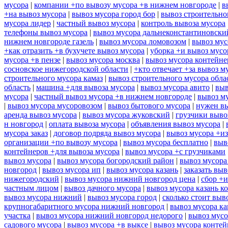
мусора
|
компании +по вывозу мусора +в нижнем новгороде
|
в
+на вывоз мусора
|
вывоз мусора город бор
|
вывоз строительно
мусора лидер
|
частный вывоз мусора
|
контроль вывоза мусора
телефоны вывоз мусора
|
вывоз мусора дальнеконстантиновски
нижнем новгороде газель
|
вывоз мусора ломовозом
|
вывоз мус
+как отразить +в бухучете вывоз мусора
|
уборка +и вывоз мусо
мусора +в пензе
|
вывоз мусора москва
|
вывоз мусора контейн
сосновское нижегородской области
|
+кто отвечает +за вывоз м
строительного мусора камаз
|
вывоз строительного мусора обла
область
|
машина +для вывоза мусора
|
вывоз мусора авито
|
выв
мусора
|
частный вывоз мусора +в нижнем новгороде
|
вывоз м
|
вывоз мусора мусоровозом
|
вывоз бытового мусора
|
нужен вы
аренда вывоз мусора
|
вывоз мусора жуковский
|
грузчики выво
н новгород
|
оплата вывоза мусора
|
объявления вывоз мусора
|
мусора заказ
|
договор подряда вывоз мусора
|
вывоз мусора +из
организации +по вывозу мусора
|
вывоз мусора бесплатно
|
выв
контейнеров +для вывоза мусора
|
вывоз мусора +с грузчиками
вывоз мусора
|
вывоз мусора богородский район
|
вывоз мусора
новгород
|
вывоз мусора ип
|
вывоз мусора казань
|
заказать выв
нижегородский
|
вывоз мусора нижний новгород цена
|
сбор +и
частным лицом
|
вывоз дачного мусора
|
вывоз мусора казань к
вывоз мусора нижний
|
вывоз мусора город
|
сколько стоит выв
крупногабаритного мусора нижний новгород
|
вывоз мусора ка
участка
|
вывоз мусора нижний новгород недорого
|
вывоз мусо
садового мусора
|
вывоз мусора +в выксе
|
вывоз мусора контей