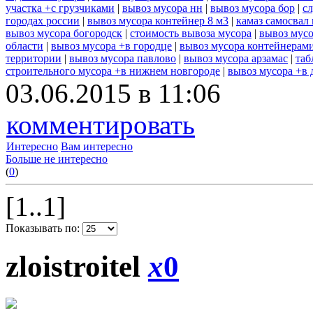
участка +с грузчиками
|
вывоз мусора нн
|
вывоз мусора бор
|
с
городах россии
|
вывоз мусора контейнер 8 м3
|
камаз самосвал
вывоз мусора богородск
|
стоимость вывоза мусора
|
вывоз мусо
области
|
вывоз мусора +в городце
|
вывоз мусора контейнерам
территории
|
вывоз мусора павлово
|
вывоз мусора арзамас
|
таб
строительного мусора +в нижнем новгороде
|
вывоз мусора +в 
03.06.2015 в 11:06
комментировать
Интересно
Вам интересно
Больше не интересно
(
0
)
[1..1]
Показывать по:
zloistroitel
x
0