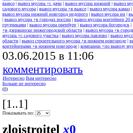
вывоз
|
вывоз мусора +с дачи
|
вывоз мусора нижний
|
вывоз му
садового мусора
|
вывоз мусора +в выксе
|
вывоз мусора камаз
|
вывоз мусора нижний новгород недорого
|
вывоз мусора нн
|
в
|
вывоз мусора +в городах россии
|
вывоз мусора контейнер 20 
грузчиками
|
вывоз мусора оренбург
|
вывоз мусора богородск
|
+в дзержинске нижегородской области
|
вывоз мусора +в город
мусора +с садового участка
|
вывоз мусора павлово
|
вывоз мусо
области
|
вывоз строительного мусора +в нижнем новгороде
|
в
контейнерами +в нижнем новгороде
|
компании +по вывозу му
03.06.2015 в 11:06
комментировать
Интересно
Вам интересно
Больше не интересно
(
0
)
[1..1]
Показывать по:
zloistroitel
x
0