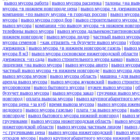
вывоз мусора работа
|
вывоз мусора расценка
|
талоны +на выв
мусора +в нижнем новгороде цена
|
вывоз мусора +в дзержинс
компании +по вывозу мусора +в городах россии
|
вывоз мусора
мусора
|
вывоз мусора город бор
|
вывоз строительного мусора 
вывоз мусора
|
компании +по вывозу мусора +в нижнем новгор
телефоны вывоз мусора
|
вывоз мусора дальнеконстантиновски
нижнем новгороде
|
вывоз мусора лидер
|
частный вывоз мусор
мусора семенов
|
+как отразить +в бухучете вывоз мусора
|
убор
дзержинск
|
вывоз мусора +в нижнем новгороде газель
|
вывоз 
мусора 8 м3
|
вывоз мусора сосновское нижегородской области
дзержинск +из сада
|
вывоз строительного мусора камаз
|
вывоз 
лицензия +на вывоз мусора
|
вывоз мусора авито
|
вывоз мусор
частный вывоз мусора +в нижнем новгороде
|
вывоз мусора до
вывоз мусора муром
|
вывоз мусора область
|
машина +для выво
аренда вывоз мусора
|
вывоз мусора жуковский
|
вывоз строите
мусоровозом
|
вывоз бытового мусора
|
нужен вывоз мусора
|
о
бухучет вывоз мусора
|
вывоз мусора заказ
|
грузчики вывоз му
новгород
|
оплата вывоза мусора
|
вывоз крупногабаритного му
мусора цена +за куб
|
время вывоза мусора
|
вывоз мусора ижев
недорого
|
вывоз мусора газелью
|
плата +за вывоз мусора
|
выво
новгороде
|
вывоз бытового мусора нижний новгород
|
вывоз м
грузчиками
|
вывоз мусора нижегородская область
|
вывоз мусо
нижегородской области
|
вывоз мусора частным лицом
|
вывоз 
+с грузчиками цена
|
вывоз мусора нижегородский
|
вывоз мусо
отходов мусора
|
вывоз крупногабаритного мусора нижний нов