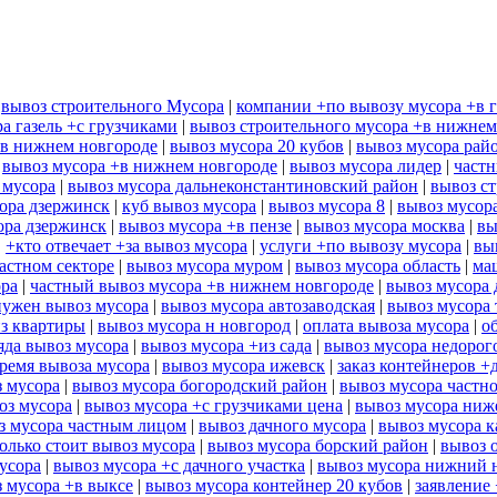
|
вывоз строительного Мусора
|
компании +по вывозу мусора +в 
а газель +с грузчиками
|
вывоз строительного мусора +в нижнем
+в нижнем новгороде
|
вывоз мусора 20 кубов
|
вывоз мусора рай
|
вывоз мусора +в нижнем новгороде
|
вывоз мусора лидер
|
частн
 мусора
|
вывоз мусора дальнеконстантиновский район
|
вывоз ст
ора дзержинск
|
куб вывоз мусора
|
вывоз мусора 8
|
вывоз мусор
ора дзержинск
|
вывоз мусора +в пензе
|
вывоз мусора москва
|
вы
|
+кто отвечает +за вывоз мусора
|
услуги +по вывозу мусора
|
вы
астном секторе
|
вывоз мусора муром
|
вывоз мусора область
|
ма
ора
|
частный вывоз мусора +в нижнем новгороде
|
вывоз мусора 
нужен вывоз мусора
|
вывоз мусора автозаводская
|
вывоз мусора
из квартиры
|
вывоз мусора н новгород
|
оплата вывоза мусора
|
о
яда вывоз мусора
|
вывоз мусора +из сада
|
вывоз мусора недорог
ремя вывоза мусора
|
вывоз мусора ижевск
|
заказ контейнеров +
з мусора
|
вывоз мусора богородский район
|
вывоз мусора частн
оз мусора
|
вывоз мусора +с грузчиками цена
|
вывоз мусора ниж
з мусора частным лицом
|
вывоз дачного мусора
|
вывоз мусора к
олько стоит вывоз мусора
|
вывоз мусора борский район
|
вывоз 
усора
|
вывоз мусора +с дачного участка
|
вывоз мусора нижний 
 мусора +в выксе
|
вывоз мусора контейнер 20 кубов
|
заявление