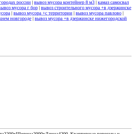
городах россии
|
вывоз мусора контейнер 8 м3
|
камаз самосвал
вывоз мусора г бор
|
вывоз строительного мусора +в дзержинске
усора
|
вывоз мусора +с территории
|
вывоз мусора павлово
|
жнем новгороде
|
вывоз мусора +в дзержинске нижегородской
Высота2200хШирина2000хДлина4200. Квартирные переезды и