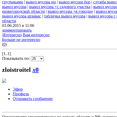
грузчиками
|
вывоз мусора нн
|
вывоз мусора бор
|
служба выво
вывоз мусора
|
вывоз мусора +с садового участка
|
вывоз мусора
нижегородской области
|
вывоз мусора +в городце
|
вывоз мусо
вывоз мусора арзамас
|
табличка вывоз мусора
|
вывоз мусора г
области
03.06.2015 в 11:06
комментировать
Интересно
Вам интересно
Больше не интересно
(
0
)
[1..1]
Показывать по:
zloistroitel
x
0
Эфир
Профиль
Отправить сообщение
Осуществляю грузоперевозки по городу, области и РФ, машина