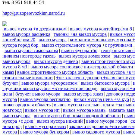
тел. 8-951-918-44-54
http://gruzoperevozkinn.narod.ru
вывоз мусора +в дзержинском
|
вывоз мусора контейнерами 8
вывоз мусора расценка
|
талоны +на вывоз мусора
|
вывоз мусор
контейнером 20
|
вывоз мусора
|
компании +по вывозу мусора 
мусора город бор
|
вывоз строительного мусора +с грузчиками
|
вывоз мусора самосвалом
|
вывоз мусора тбо
|
телефоны вывоз
нижнем новгороде газель
|
вывоз мусора ломовозом
|
вывоз мус
вывоз мусора
|
вывоз мусора дешево
|
вывоз строительного мус
мусора 8 м3
|
вывоз мусора сосновское нижегородской области
камаз
|
вывоз строительного мусора область
|
вывоз мусора +в ч
строительные компании
|
+не заключен договор +на вывоз мус
бухучет
|
вывоз мусора мусоровозом
|
вывоз бытового мусора
|
грузчики вывоз мусора +в нижнем новгороде
|
вывоз мусора +
цена
|
бухучет вывоз мусора
|
вывоз мусора заказ
|
договор подр
мусора
|
вывоз мусора бесплатно
|
вывоз мусора цена +за куб
|
в
нижегородская область
|
вывоз мусора газелью
|
плата +за выво
новгород
|
вывоз мусора ип
|
вывоз мусора казань
|
заказать выв
вывоз мусора
|
вывоз мусора бор нижегородской области
|
выво
мусора +с дачи
|
вывоз мусора нижний
|
вывоз мусора город
|
ск
новгород
|
вывоз мусора камаз
|
заключить договор +на вывоз м
мусора
|
вывоз мусора бункером
|
вывоз садового мусора
|
вывоз