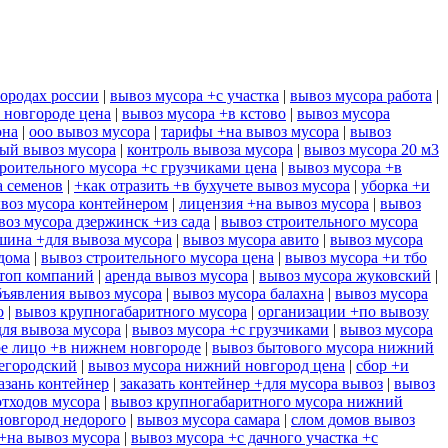
городах россии
|
вывоз мусора +с участка
|
вывоз мусора работа
|
 новгороде цена
|
вывоз мусора +в кстово
|
вывоз мусора
она
|
ооо вывоз мусора
|
тарифы +на вывоз мусора
|
вывоз
ый вывоз мусора
|
контроль вывоза мусора
|
вывоз мусора 20 м3
роительного мусора +с грузчиками цена
|
вывоз мусора +в
а семенов
|
+как отразить +в бухучете вывоз мусора
|
уборка +и
воз мусора контейнером
|
лицензия +на вывоз мусора
|
вывоз
воз мусора дзержинск +из сада
|
вывоз строительного мусора
шина +для вывоза мусора
|
вывоз мусора авито
|
вывоз мусора
дома
|
вывоз строительного мусора цена
|
вывоз мусора +и тбо
 топ компаний
|
аренда вывоз мусора
|
вывоз мусора жуковский
|
бъявления вывоз мусора
|
вывоз мусора балахна
|
вывоз мусора
о
|
вывоз крупногабаритного мусора
|
организации +по вывозу
для вывоза мусора
|
вывоз мусора +с грузчиками
|
вывоз мусора
ое лицо +в нижнем новгороде
|
вывоз бытового мусора нижний
егородский
|
вывоз мусора нижний новгород цена
|
сбор +и
азань контейнер
|
заказать контейнер +для мусора вывоз
|
вывоз
отходов мусора
|
вывоз крупногабаритного мусора нижний
новгород недорого
|
вывоз мусора самара
|
слом домов вывоз
 +на вывоз мусора
|
вывоз мусора +с дачного участка +с