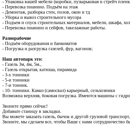
- Упаковка вашей мебели (коробки, пузырьковая и стрейч пленк
- Перевозка пианино. Подъём на этаж
- Демонтаж, разборка стен, полов, окон и тд
- Уборка и вывоз строительного мусора
- Подъем и спуск строительных материалов, мебели, шкафа, хо
- Перевозка пианино и сейфов, такелажные работы.
Разнорабочие
- Подъём оборудования и банкоматов
- Погрузка и разгрузка газелей, фур, вагонов;
Наш автопарк это:
- Газель 3м, 4м, 5м.,
- Газель открытая, катюша, пирамида
- 3-х тонники
- 5-и тонники
- 7-и тонник.
- 10- тонники. Камаз (самосвал) карьерный, сельхозники
Возможна верхняя, боковая погрузка. Имеются машины с гидр
Звоните прямо сейчас!
Добавьте станицу в закладки.
Вы можете заказать газель, бычок и другой грузовой транспорт
Звоните, мы сделаем все, чтобы Ваше с нами сотрудничество