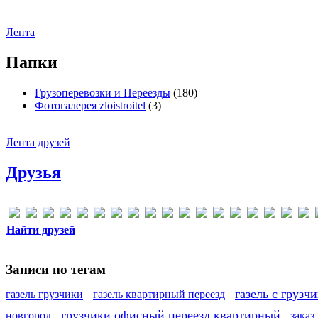
Лента
Папки
Грузоперевозки и Переезды
(180)
Фотогалерея zloistroitel
(3)
Лента друзей
Друзья
Найти друзей
Записи по тегам
газель с грузч
газель грузчики
газель квартирный переезд
грузчики офисный переезд квартирный
новгород
заказ