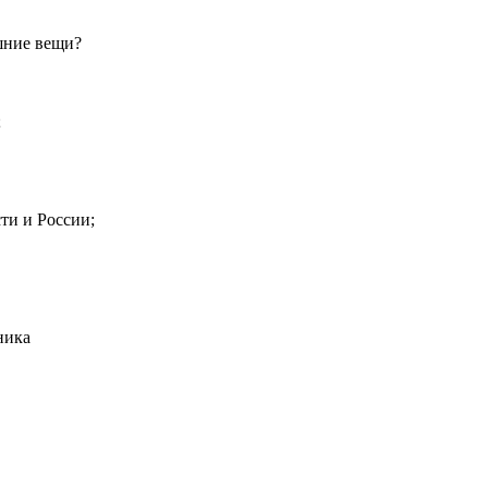
шние вещи?
;
ти и России;
ника