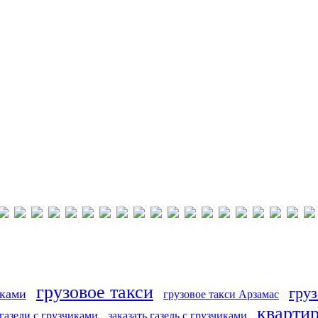
грузовое такси
груз
иками
грузовое такси Арзамас
кварти
 газели с грузчиками
заказать газель с грузчиками