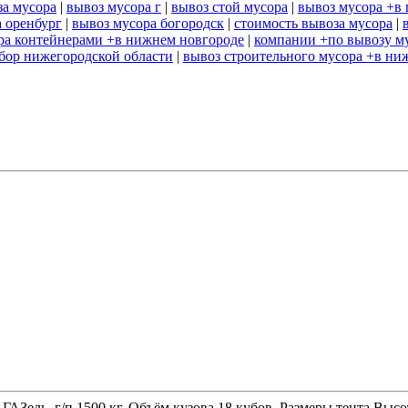
за мусора
|
вывоз мусора г
|
вывоз стой мусора
|
вывоз мусора +в 
 оренбург
|
вывоз мусора богородск
|
стоимость вывоза мусора
|
ра контейнерами +в нижнем новгороде
|
компании +по вывозу м
 бор нижегородской области
|
вывоз строительного мусора +в ни
 ГАЗель, г/п 1500 кг. Объём кузова 18 кубов. Размеры тента 